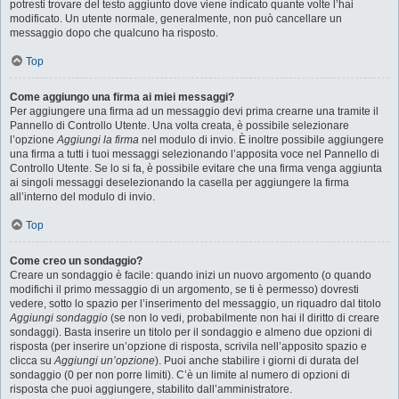
potresti trovare del testo aggiunto dove viene indicato quante volte l’hai
modificato. Un utente normale, generalmente, non può cancellare un
messaggio dopo che qualcuno ha risposto.
Top
Come aggiungo una firma ai miei messaggi?
Per aggiungere una firma ad un messaggio devi prima crearne una tramite il
Pannello di Controllo Utente. Una volta creata, è possibile selezionare
l’opzione
Aggiungi la firma
nel modulo di invio. È inoltre possibile aggiungere
una firma a tutti i tuoi messaggi selezionando l’apposita voce nel Pannello di
Controllo Utente. Se lo si fa, è possibile evitare che una firma venga aggiunta
ai singoli messaggi deselezionando la casella per aggiungere la firma
all’interno del modulo di invio.
Top
Come creo un sondaggio?
Creare un sondaggio è facile: quando inizi un nuovo argomento (o quando
modifichi il primo messaggio di un argomento, se ti è permesso) dovresti
vedere, sotto lo spazio per l’inserimento del messaggio, un riquadro dal titolo
Aggiungi sondaggio
(se non lo vedi, probabilmente non hai il diritto di creare
sondaggi). Basta inserire un titolo per il sondaggio e almeno due opzioni di
risposta (per inserire un’opzione di risposta, scrivila nell’apposito spazio e
clicca su
Aggiungi un’opzione
). Puoi anche stabilire i giorni di durata del
sondaggio (0 per non porre limiti). C’è un limite al numero di opzioni di
risposta che puoi aggiungere, stabilito dall’amministratore.