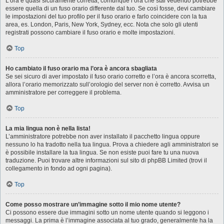
L’ora è quasi sicuramente corretta, comunque l’ora che stai vedendo potrebbe
essere quella di un fuso orario differente dal tuo. Se così fosse, devi cambiare
le impostazioni del tuo profilo per il fuso orario e farlo coincidere con la tua
area, es. London, Paris, New York, Sydney, ecc. Nota che solo gli utenti
registrati possono cambiare il fuso orario e molte impostazioni.
Top
Ho cambiato il fuso orario ma l’ora è ancora sbagliata
Se sei sicuro di aver impostato il fuso orario corretto e l’ora è ancora scorretta,
allora l’orario memorizzato sull’orologio del server non è corretto. Avvisa un
amministratore per correggere il problema.
Top
La mia lingua non è nella lista!
L’amministratore potrebbe non aver installato il pacchetto lingua oppure
nessuno lo ha tradotto nella tua lingua. Prova a chiedere agli amministratori se
è possibile installare la tua lingua. Se non esiste puoi fare tu una nuova
traduzione. Puoi trovare altre informazioni sul sito di phpBB Limited (trovi il
collegamento in fondo ad ogni pagina).
Top
Come posso mostrare un’immagine sotto il mio nome utente?
Ci possono essere due immagini sotto un nome utente quando si leggono i
messaggi. La prima è l’immagine associata al tuo grado, generalmente ha la