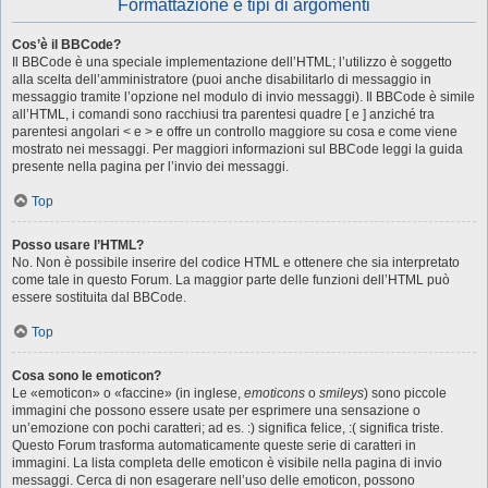
Formattazione e tipi di argomenti
Cos’è il BBCode?
Il BBCode è una speciale implementazione dell’HTML; l’utilizzo è soggetto
alla scelta dell’amministratore (puoi anche disabilitarlo di messaggio in
messaggio tramite l’opzione nel modulo di invio messaggi). Il BBCode è simile
all’HTML, i comandi sono racchiusi tra parentesi quadre [ e ] anziché tra
parentesi angolari < e > e offre un controllo maggiore su cosa e come viene
mostrato nei messaggi. Per maggiori informazioni sul BBCode leggi la guida
presente nella pagina per l’invio dei messaggi.
Top
Posso usare l’HTML?
No. Non è possibile inserire del codice HTML e ottenere che sia interpretato
come tale in questo Forum. La maggior parte delle funzioni dell’HTML può
essere sostituita dal BBCode.
Top
Cosa sono le emoticon?
Le «emoticon» o «faccine» (in inglese,
emoticons
o
smileys
) sono piccole
immagini che possono essere usate per esprimere una sensazione o
un’emozione con pochi caratteri; ad es. :) significa felice, :( significa triste.
Questo Forum trasforma automaticamente queste serie di caratteri in
immagini. La lista completa delle emoticon è visibile nella pagina di invio
messaggi. Cerca di non esagerare nell’uso delle emoticon, possono