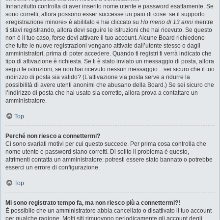
Innanzitutto controlla di aver inserito nome utente e password esattamente. Se
sono corretti, allora possono esser successe un paio di cose: se il supporto
«registrazione minore» è abilitato e hai cliccato su
Ho meno di 13 anni
mentre
ti stavi registrando, allora devi seguire le istruzioni che hai ricevuto. Se questo
non è il tuo caso, forse devi attivare il tuo account. Alcune Board richiedono
che tutte le nuove registrazioni vengano attivate dall’utente stesso o dagli
amministratori, prima di poter accedere. Quando ti registri ti verrà indicato che
tipo di attivazione è richiesta. Se ti è stato inviato un messaggio di posta, allora
segui le istruzioni; se non hai ricevuto nessun messaggio... sei sicuro che il tuo
indirizzo di posta sia valido? (L’attivazione via posta serve a ridurre la
possibilità di avere utenti anonimi che abusano della Board.) Se sei sicuro che
l’indirizzo di posta che hai usato sia corretto, allora prova a contattare un
amministratore.
Top
Perché non riesco a connettermi?
Ci sono svariati motivi per cui questo succede. Per prima cosa controlla che
nome utente e password siano corretti. Di solito il problema è questo,
altrimenti contatta un amministratore: potresti essere stato bannato o potrebbe
esserci un errore di configurazione.
Top
Mi sono registrato tempo fa, ma non riesco più a connettermi?!
È possibile che un amministratore abbia cancellato o disattivato il tuo account
per qualche ragione. Molti siti rimuovono periodicamente gli account degli