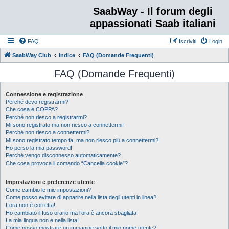
SaabWay - Il forum degli
appassionati Saab italiani
FAQ
Iscriviti
Login
SaabWay Club
Indice
FAQ (Domande Frequenti)
FAQ (Domande Frequenti)
Connessione e registrazione
Perché devo registrarmi?
Che cosa è COPPA?
Perché non riesco a registrarmi?
Mi sono registrato ma non riesco a connettermi!
Perché non riesco a connettermi?
Mi sono registrato tempo fa, ma non riesco più a connettermi?!
Ho perso la mia password!
Perché vengo disconnesso automaticamente?
Che cosa provoca il comando “Cancella cookie”?
Impostazioni e preferenze utente
Come cambio le mie impostazioni?
Come posso evitare di apparire nella lista degli utenti in linea?
L’ora non è corretta!
Ho cambiato il fuso orario ma l’ora è ancora sbagliata
La mia lingua non è nella lista!
Come posso mostrare un’immagine sotto il mio nome utente?