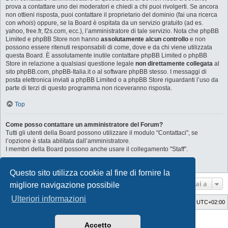
prova a contattare uno dei moderatori e chiedi a chi puoi rivolgerti. Se ancora
non ottieni risposta, puoi contattare il proprietario del dominio (fai una ricerca
con
whois
) oppure, se la Board è ospitata da un servizio gratuito (ad es.
yahoo, free.fr, f2s.com, ecc.), l’amministratore di tale servizio. Nota che phpBB
Limited e phpBB Store non hanno
assolutamente alcun controllo
e non
possono essere ritenuti responsabili di come, dove e da chi viene utilizzata
questa Board. È assolutamente inutile contattare phpBB Limited o phpBB
Store in relazione a qualsiasi questione legale
non direttamente collegata
al
sito phpBB.com, phpBB-Italia.it o al software phpBB stesso. I messaggi di
posta elettronica inviati a phpBB Limited o a phpBB Store riguardanti l’uso da
parte di terzi di questo programma non riceveranno risposta.
Top
Come posso contattare un amministratore del Forum?
Tutti gli utenti della Board possono utilizzare il modulo "Contattaci", se
l’opzione è stata abilitata dall’amministratore.
I membri della Board possono anche usare il collegamento "Staff".
Top
Questo sito utilizza cookie al fine di fornire la
Vai a
migliore navigazione possibile
Ulteriori informazioni
SaabWay Club
Indice
Tutti gli orari sono
UTC+02:00
Style Developer by ©
GTA game
Forum.
Accetto
Creato da
phpBB
® Forum Software © phpBB Limited