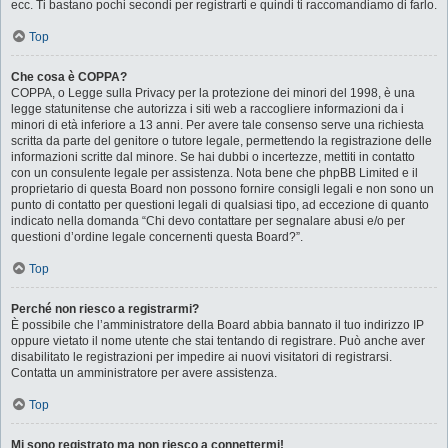
ecc. Ti bastano pochi secondi per registrarti e quindi ti raccomandiamo di farlo.
Top
Che cosa è COPPA?
COPPA, o Legge sulla Privacy per la protezione dei minori del 1998, è una
legge statunitense che autorizza i siti web a raccogliere informazioni da i
minori di età inferiore a 13 anni. Per avere tale consenso serve una richiesta
scritta da parte del genitore o tutore legale, permettendo la registrazione delle
informazioni scritte dal minore. Se hai dubbi o incertezze, mettiti in contatto
con un consulente legale per assistenza. Nota bene che phpBB Limited e il
proprietario di questa Board non possono fornire consigli legali e non sono un
punto di contatto per questioni legali di qualsiasi tipo, ad eccezione di quanto
indicato nella domanda “Chi devo contattare per segnalare abusi e/o per
questioni d’ordine legale concernenti questa Board?”.
Top
Perché non riesco a registrarmi?
È possibile che l’amministratore della Board abbia bannato il tuo indirizzo IP
oppure vietato il nome utente che stai tentando di registrare. Può anche aver
disabilitato le registrazioni per impedire ai nuovi visitatori di registrarsi.
Contatta un amministratore per avere assistenza.
Top
Mi sono registrato ma non riesco a connettermi!