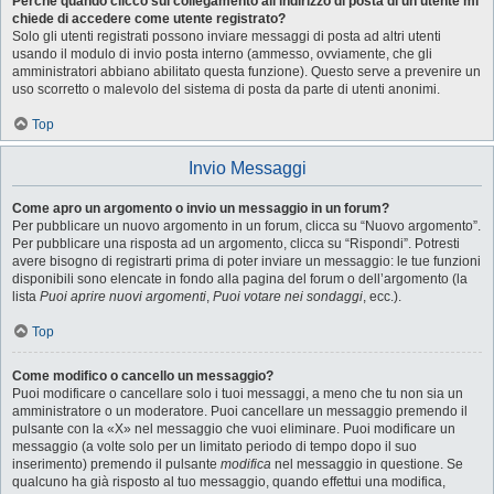
Perché quando clicco sul collegamento all’indirizzo di posta di un utente mi
chiede di accedere come utente registrato?
Solo gli utenti registrati possono inviare messaggi di posta ad altri utenti
usando il modulo di invio posta interno (ammesso, ovviamente, che gli
amministratori abbiano abilitato questa funzione). Questo serve a prevenire un
uso scorretto o malevolo del sistema di posta da parte di utenti anonimi.
Top
Invio Messaggi
Come apro un argomento o invio un messaggio in un forum?
Per pubblicare un nuovo argomento in un forum, clicca su “Nuovo argomento”.
Per pubblicare una risposta ad un argomento, clicca su “Rispondi”. Potresti
avere bisogno di registrarti prima di poter inviare un messaggio: le tue funzioni
disponibili sono elencate in fondo alla pagina del forum o dell’argomento (la
lista
Puoi aprire nuovi argomenti
,
Puoi votare nei sondaggi
, ecc.).
Top
Come modifico o cancello un messaggio?
Puoi modificare o cancellare solo i tuoi messaggi, a meno che tu non sia un
amministratore o un moderatore. Puoi cancellare un messaggio premendo il
pulsante con la «X» nel messaggio che vuoi eliminare. Puoi modificare un
messaggio (a volte solo per un limitato periodo di tempo dopo il suo
inserimento) premendo il pulsante
modifica
nel messaggio in questione. Se
qualcuno ha già risposto al tuo messaggio, quando effettui una modifica,