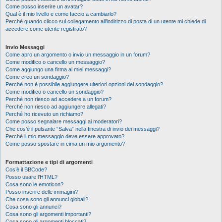
Come posso inserire un avatar?
Qual è il mio livello e come faccio a cambiarlo?
Perché quando clicco sul collegamento all’indirizzo di posta di un utente mi chiede di
accedere come utente registrato?
Invio Messaggi
Come apro un argomento o invio un messaggio in un forum?
Come modifico o cancello un messaggio?
Come aggiungo una firma ai miei messaggi?
Come creo un sondaggio?
Perché non è possibile aggiungere ulteriori opzioni del sondaggio?
Come modifico o cancello un sondaggio?
Perché non riesco ad accedere a un forum?
Perché non riesco ad aggiungere allegati?
Perché ho ricevuto un richiamo?
Come posso segnalare messaggi ai moderatori?
Che cos’è il pulsante “Salva” nella finestra di invio dei messaggi?
Perché il mio messaggio deve essere approvato?
Come posso spostare in cima un mio argomento?
Formattazione e tipi di argomenti
Cos’è il BBCode?
Posso usare l’HTML?
Cosa sono le emoticon?
Posso inserire delle immagini?
Che cosa sono gli annunci globali?
Cosa sono gli annunci?
Cosa sono gli argomenti importanti?
Cosa sono gli argomenti bloccati?