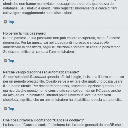
utenti che non hanno mai inviato messaggi, per ridurre la grandezza del
database. Se il motivo è quest’ultimo registrati nuovamente e cerca di farti
coinvolgere maggiormente nelle discussioni.
Top
Ho perso la mia password!
Niente panico! La tua password non può essere recuperata, ma può essere
rigenerata. Per far questo vai nella pagina di ingresso e clicca su
Ho
dimenticato la password
, segui le istruzioni e tornerai in linea in poco tempo.
Se riscontri difficoltà, contatta l’amministratore.
Top
Perché vengo disconnesso automaticamente?
Se non selezioni
Ricordami
quando effettui il login, il sistema ti terrà connesso
per un periodo prestabilito. Questo serve a evitare che qualcuno possa usare
il tuo nome utente. Per rimanere connesso, seleziona l’opzione quando entri,
ma ricorda che questo non è consigliato se ti colleghi da un PC usato anche
da altri, ad es. in biblioteca, Internet point, università, ecc. Se non vedi il
checkbox, significa che un amministratore ha disabilitato questa caratteristica.
Top
Che cosa provoca il comando “Cancella cookie”?
La funzione “Cancella cookie” eliminerà tutti i cookie generati da phpBB che ti