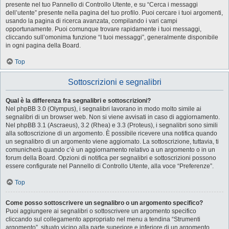
presente nel tuo Pannello di Controllo Utente, e su “Cerca i messaggi
dell’utente” presente nella pagina del tuo profilo. Puoi cercare i tuoi argomenti,
usando la pagina di ricerca avanzata, compilando i vari campi
opportunamente. Puoi comunque trovare rapidamente i tuoi messaggi,
cliccando sull’omonima funzione “I tuoi messaggi”, generalmente disponibile
in ogni pagina della Board.
Top
Sottoscrizioni e segnalibri
Qual è la differenza fra segnalibri e sottoscrizioni?
Nel phpBB 3.0 (Olympus), i segnalibri lavorano in modo molto simile ai
segnalibri di un browser web. Non si viene avvisati in caso di aggiornamento.
Nel phpBB 3.1 (Ascraeus), 3.2 (Rhea) e 3.3 (Proteus), i segnalibri sono simili
alla sottoscrizione di un argomento. È possibile ricevere una notifica quando
un segnalibro di un argomento viene aggiornato. La sottoscrizione, tuttavia, ti
comunicherà quando c’è un aggiornamento relativo a un argomento o in un
forum della Board. Opzioni di notifica per segnalibri e sottoscrizioni possono
essere configurate nel Pannello di Controllo Utente, alla voce “Preferenze”.
Top
Come posso sottoscrivere un segnalibro o un argomento specifico?
Puoi aggiungere ai segnalibri o sottoscrivere un argomento specifico
cliccando sul collegamento appropriato nel menu a tendina “Strumenti
argomento”, situato vicino alla parte superiore e inferiore di un argomento.