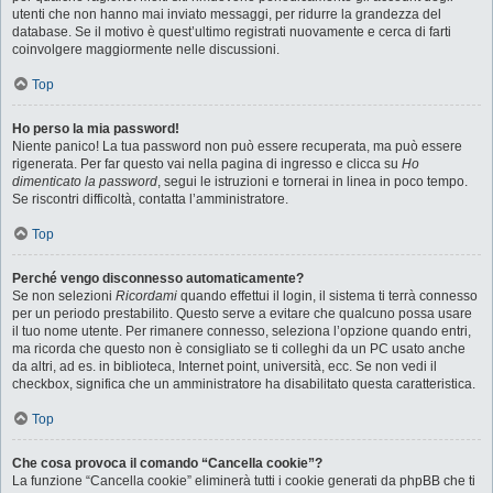
utenti che non hanno mai inviato messaggi, per ridurre la grandezza del
database. Se il motivo è quest’ultimo registrati nuovamente e cerca di farti
coinvolgere maggiormente nelle discussioni.
Top
Ho perso la mia password!
Niente panico! La tua password non può essere recuperata, ma può essere
rigenerata. Per far questo vai nella pagina di ingresso e clicca su
Ho
dimenticato la password
, segui le istruzioni e tornerai in linea in poco tempo.
Se riscontri difficoltà, contatta l’amministratore.
Top
Perché vengo disconnesso automaticamente?
Se non selezioni
Ricordami
quando effettui il login, il sistema ti terrà connesso
per un periodo prestabilito. Questo serve a evitare che qualcuno possa usare
il tuo nome utente. Per rimanere connesso, seleziona l’opzione quando entri,
ma ricorda che questo non è consigliato se ti colleghi da un PC usato anche
da altri, ad es. in biblioteca, Internet point, università, ecc. Se non vedi il
checkbox, significa che un amministratore ha disabilitato questa caratteristica.
Top
Che cosa provoca il comando “Cancella cookie”?
La funzione “Cancella cookie” eliminerà tutti i cookie generati da phpBB che ti