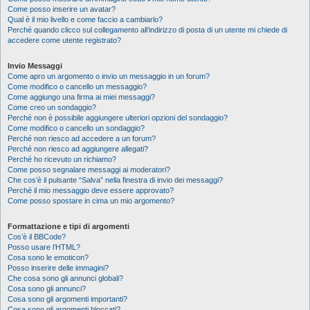
Come posso inserire un avatar?
Qual è il mio livello e come faccio a cambiarlo?
Perché quando clicco sul collegamento all’indirizzo di posta di un utente mi chiede di
accedere come utente registrato?
Invio Messaggi
Come apro un argomento o invio un messaggio in un forum?
Come modifico o cancello un messaggio?
Come aggiungo una firma ai miei messaggi?
Come creo un sondaggio?
Perché non è possibile aggiungere ulteriori opzioni del sondaggio?
Come modifico o cancello un sondaggio?
Perché non riesco ad accedere a un forum?
Perché non riesco ad aggiungere allegati?
Perché ho ricevuto un richiamo?
Come posso segnalare messaggi ai moderatori?
Che cos’è il pulsante “Salva” nella finestra di invio dei messaggi?
Perché il mio messaggio deve essere approvato?
Come posso spostare in cima un mio argomento?
Formattazione e tipi di argomenti
Cos’è il BBCode?
Posso usare l’HTML?
Cosa sono le emoticon?
Posso inserire delle immagini?
Che cosa sono gli annunci globali?
Cosa sono gli annunci?
Cosa sono gli argomenti importanti?
Cosa sono gli argomenti bloccati?