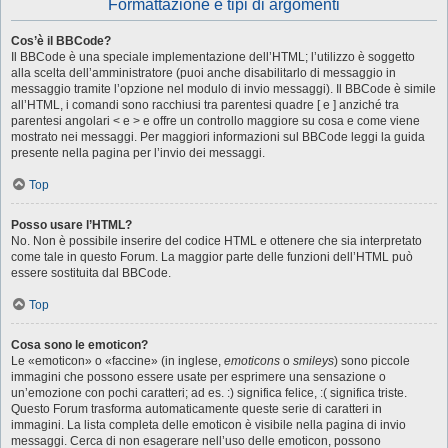
Formattazione e tipi di argomenti
Cos’è il BBCode?
Il BBCode è una speciale implementazione dell’HTML; l’utilizzo è soggetto
alla scelta dell’amministratore (puoi anche disabilitarlo di messaggio in
messaggio tramite l’opzione nel modulo di invio messaggi). Il BBCode è simile
all’HTML, i comandi sono racchiusi tra parentesi quadre [ e ] anziché tra
parentesi angolari < e > e offre un controllo maggiore su cosa e come viene
mostrato nei messaggi. Per maggiori informazioni sul BBCode leggi la guida
presente nella pagina per l’invio dei messaggi.
Top
Posso usare l’HTML?
No. Non è possibile inserire del codice HTML e ottenere che sia interpretato
come tale in questo Forum. La maggior parte delle funzioni dell’HTML può
essere sostituita dal BBCode.
Top
Cosa sono le emoticon?
Le «emoticon» o «faccine» (in inglese,
emoticons
o
smileys
) sono piccole
immagini che possono essere usate per esprimere una sensazione o
un’emozione con pochi caratteri; ad es. :) significa felice, :( significa triste.
Questo Forum trasforma automaticamente queste serie di caratteri in
immagini. La lista completa delle emoticon è visibile nella pagina di invio
messaggi. Cerca di non esagerare nell’uso delle emoticon, possono