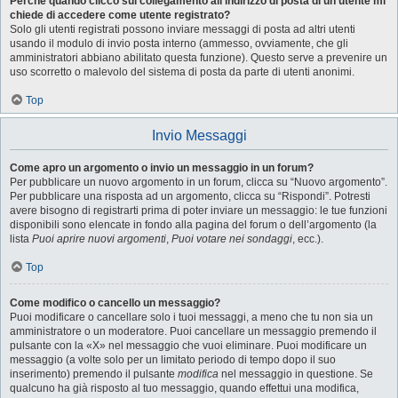
Perché quando clicco sul collegamento all’indirizzo di posta di un utente mi
chiede di accedere come utente registrato?
Solo gli utenti registrati possono inviare messaggi di posta ad altri utenti
usando il modulo di invio posta interno (ammesso, ovviamente, che gli
amministratori abbiano abilitato questa funzione). Questo serve a prevenire un
uso scorretto o malevolo del sistema di posta da parte di utenti anonimi.
Top
Invio Messaggi
Come apro un argomento o invio un messaggio in un forum?
Per pubblicare un nuovo argomento in un forum, clicca su “Nuovo argomento”.
Per pubblicare una risposta ad un argomento, clicca su “Rispondi”. Potresti
avere bisogno di registrarti prima di poter inviare un messaggio: le tue funzioni
disponibili sono elencate in fondo alla pagina del forum o dell’argomento (la
lista
Puoi aprire nuovi argomenti
,
Puoi votare nei sondaggi
, ecc.).
Top
Come modifico o cancello un messaggio?
Puoi modificare o cancellare solo i tuoi messaggi, a meno che tu non sia un
amministratore o un moderatore. Puoi cancellare un messaggio premendo il
pulsante con la «X» nel messaggio che vuoi eliminare. Puoi modificare un
messaggio (a volte solo per un limitato periodo di tempo dopo il suo
inserimento) premendo il pulsante
modifica
nel messaggio in questione. Se
qualcuno ha già risposto al tuo messaggio, quando effettui una modifica,