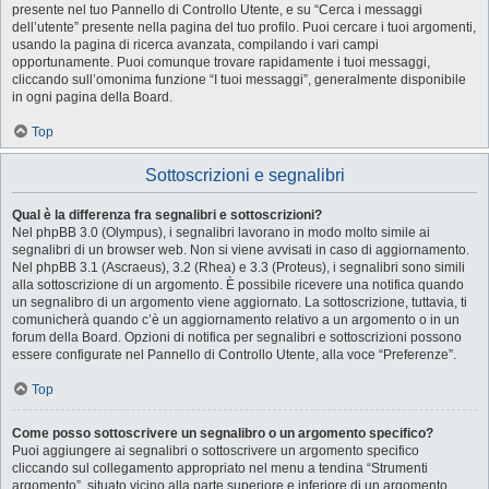
presente nel tuo Pannello di Controllo Utente, e su “Cerca i messaggi
dell’utente” presente nella pagina del tuo profilo. Puoi cercare i tuoi argomenti,
usando la pagina di ricerca avanzata, compilando i vari campi
opportunamente. Puoi comunque trovare rapidamente i tuoi messaggi,
cliccando sull’omonima funzione “I tuoi messaggi”, generalmente disponibile
in ogni pagina della Board.
Top
Sottoscrizioni e segnalibri
Qual è la differenza fra segnalibri e sottoscrizioni?
Nel phpBB 3.0 (Olympus), i segnalibri lavorano in modo molto simile ai
segnalibri di un browser web. Non si viene avvisati in caso di aggiornamento.
Nel phpBB 3.1 (Ascraeus), 3.2 (Rhea) e 3.3 (Proteus), i segnalibri sono simili
alla sottoscrizione di un argomento. È possibile ricevere una notifica quando
un segnalibro di un argomento viene aggiornato. La sottoscrizione, tuttavia, ti
comunicherà quando c’è un aggiornamento relativo a un argomento o in un
forum della Board. Opzioni di notifica per segnalibri e sottoscrizioni possono
essere configurate nel Pannello di Controllo Utente, alla voce “Preferenze”.
Top
Come posso sottoscrivere un segnalibro o un argomento specifico?
Puoi aggiungere ai segnalibri o sottoscrivere un argomento specifico
cliccando sul collegamento appropriato nel menu a tendina “Strumenti
argomento”, situato vicino alla parte superiore e inferiore di un argomento.