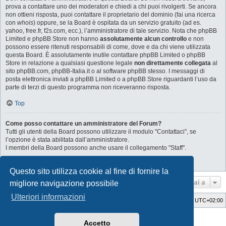
prova a contattare uno dei moderatori e chiedi a chi puoi rivolgerti. Se ancora
non ottieni risposta, puoi contattare il proprietario del dominio (fai una ricerca
con
whois
) oppure, se la Board è ospitata da un servizio gratuito (ad es.
yahoo, free.fr, f2s.com, ecc.), l’amministratore di tale servizio. Nota che phpBB
Limited e phpBB Store non hanno
assolutamente alcun controllo
e non
possono essere ritenuti responsabili di come, dove e da chi viene utilizzata
questa Board. È assolutamente inutile contattare phpBB Limited o phpBB
Store in relazione a qualsiasi questione legale
non direttamente collegata
al
sito phpBB.com, phpBB-Italia.it o al software phpBB stesso. I messaggi di
posta elettronica inviati a phpBB Limited o a phpBB Store riguardanti l’uso da
parte di terzi di questo programma non riceveranno risposta.
Top
Come posso contattare un amministratore del Forum?
Tutti gli utenti della Board possono utilizzare il modulo "Contattaci", se
l’opzione è stata abilitata dall’amministratore.
I membri della Board possono anche usare il collegamento "Staff".
Top
Questo sito utilizza cookie al fine di fornire la
Vai a
migliore navigazione possibile
Ulteriori informazioni
SaabWay Club
Indice
Tutti gli orari sono
UTC+02:00
Style Developer by ©
GTA game
Forum.
Accetto
Creato da
phpBB
® Forum Software © phpBB Limited