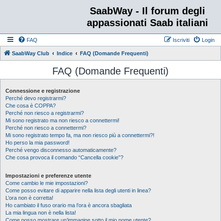
SaabWay - Il forum degli
appassionati Saab italiani
FAQ
Iscriviti
Login
SaabWay Club
Indice
FAQ (Domande Frequenti)
FAQ (Domande Frequenti)
Connessione e registrazione
Perché devo registrarmi?
Che cosa è COPPA?
Perché non riesco a registrarmi?
Mi sono registrato ma non riesco a connettermi!
Perché non riesco a connettermi?
Mi sono registrato tempo fa, ma non riesco più a connettermi?!
Ho perso la mia password!
Perché vengo disconnesso automaticamente?
Che cosa provoca il comando “Cancella cookie”?
Impostazioni e preferenze utente
Come cambio le mie impostazioni?
Come posso evitare di apparire nella lista degli utenti in linea?
L’ora non è corretta!
Ho cambiato il fuso orario ma l’ora è ancora sbagliata
La mia lingua non è nella lista!
Come posso mostrare un’immagine sotto il mio nome utente?