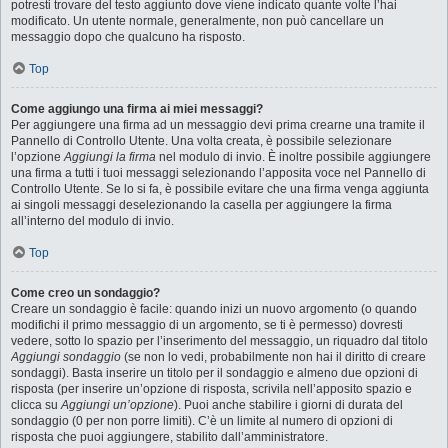
potresti trovare del testo aggiunto dove viene indicato quante volte l’hai
modificato. Un utente normale, generalmente, non può cancellare un
messaggio dopo che qualcuno ha risposto.
Top
Come aggiungo una firma ai miei messaggi?
Per aggiungere una firma ad un messaggio devi prima crearne una tramite il
Pannello di Controllo Utente. Una volta creata, è possibile selezionare
l’opzione
Aggiungi la firma
nel modulo di invio. È inoltre possibile aggiungere
una firma a tutti i tuoi messaggi selezionando l’apposita voce nel Pannello di
Controllo Utente. Se lo si fa, è possibile evitare che una firma venga aggiunta
ai singoli messaggi deselezionando la casella per aggiungere la firma
all’interno del modulo di invio.
Top
Come creo un sondaggio?
Creare un sondaggio è facile: quando inizi un nuovo argomento (o quando
modifichi il primo messaggio di un argomento, se ti è permesso) dovresti
vedere, sotto lo spazio per l’inserimento del messaggio, un riquadro dal titolo
Aggiungi sondaggio
(se non lo vedi, probabilmente non hai il diritto di creare
sondaggi). Basta inserire un titolo per il sondaggio e almeno due opzioni di
risposta (per inserire un’opzione di risposta, scrivila nell’apposito spazio e
clicca su
Aggiungi un’opzione
). Puoi anche stabilire i giorni di durata del
sondaggio (0 per non porre limiti). C’è un limite al numero di opzioni di
risposta che puoi aggiungere, stabilito dall’amministratore.