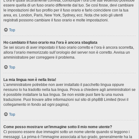
L’ora è quasi sicuramente corretta, comunque l’ora che stai vedendo potrebbe
essere quella di un fuso orario differente dal tuo. Se così fosse, devi cambiare
le impostazioni del tuo profilo per il fuso orario e farlo coincidere con la tua
area, es. London, Paris, New York, Sydney, ecc. Nota che solo gli utenti
registrati possono cambiare il fuso orario e molte impostazioni.
Top
Ho cambiato il fuso orario ma l’ora è ancora sbagliata
Se sei sicuro di aver impostato il fuso orario corretto e l’ora è ancora scorretta,
allora l’orario memorizzato sull’orologio del server non è corretto. Avvisa un
amministratore per correggere il problema.
Top
La mia lingua non è nella lista!
L’amministratore potrebbe non aver installato il pacchetto lingua oppure
nessuno lo ha tradotto nella tua lingua. Prova a chiedere agli amministratori se
è possibile installare la tua lingua. Se non esiste puoi fare tu una nuova
traduzione. Puoi trovare altre informazioni sul sito di phpBB Limited (trovi il
collegamento in fondo ad ogni pagina).
Top
Come posso mostrare un’immagine sotto il mio nome utente?
Ci possono essere due immagini sotto un nome utente quando si leggono i
messaggi. La prima è l’immagine associata al tuo grado, generalmente ha la