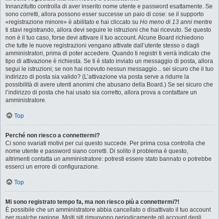
Innanzitutto controlla di aver inserito nome utente e password esattamente. Se
sono corretti, allora possono esser successe un paio di cose: se il supporto
«registrazione minore» è abilitato e hai cliccato su
Ho meno di 13 anni
mentre
ti stavi registrando, allora devi seguire le istruzioni che hai ricevuto. Se questo
non è il tuo caso, forse devi attivare il tuo account. Alcune Board richiedono
che tutte le nuove registrazioni vengano attivate dall’utente stesso o dagli
amministratori, prima di poter accedere. Quando ti registri ti verrà indicato che
tipo di attivazione è richiesta. Se ti è stato inviato un messaggio di posta, allora
segui le istruzioni; se non hai ricevuto nessun messaggio... sei sicuro che il tuo
indirizzo di posta sia valido? (L’attivazione via posta serve a ridurre la
possibilità di avere utenti anonimi che abusano della Board.) Se sei sicuro che
l’indirizzo di posta che hai usato sia corretto, allora prova a contattare un
amministratore.
Top
Perché non riesco a connettermi?
Ci sono svariati motivi per cui questo succede. Per prima cosa controlla che
nome utente e password siano corretti. Di solito il problema è questo,
altrimenti contatta un amministratore: potresti essere stato bannato o potrebbe
esserci un errore di configurazione.
Top
Mi sono registrato tempo fa, ma non riesco più a connettermi?!
È possibile che un amministratore abbia cancellato o disattivato il tuo account
per qualche ragione. Molti siti rimuovono periodicamente gli account degli