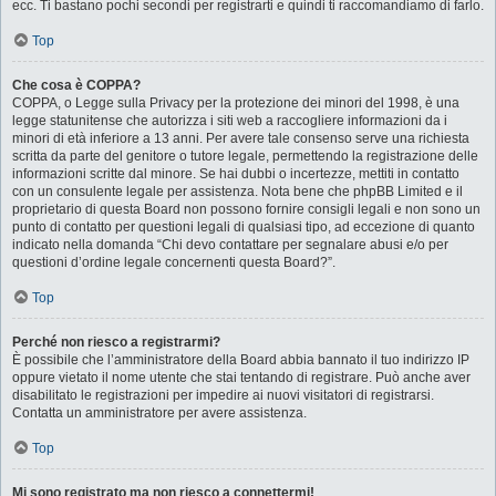
ecc. Ti bastano pochi secondi per registrarti e quindi ti raccomandiamo di farlo.
Top
Che cosa è COPPA?
COPPA, o Legge sulla Privacy per la protezione dei minori del 1998, è una
legge statunitense che autorizza i siti web a raccogliere informazioni da i
minori di età inferiore a 13 anni. Per avere tale consenso serve una richiesta
scritta da parte del genitore o tutore legale, permettendo la registrazione delle
informazioni scritte dal minore. Se hai dubbi o incertezze, mettiti in contatto
con un consulente legale per assistenza. Nota bene che phpBB Limited e il
proprietario di questa Board non possono fornire consigli legali e non sono un
punto di contatto per questioni legali di qualsiasi tipo, ad eccezione di quanto
indicato nella domanda “Chi devo contattare per segnalare abusi e/o per
questioni d’ordine legale concernenti questa Board?”.
Top
Perché non riesco a registrarmi?
È possibile che l’amministratore della Board abbia bannato il tuo indirizzo IP
oppure vietato il nome utente che stai tentando di registrare. Può anche aver
disabilitato le registrazioni per impedire ai nuovi visitatori di registrarsi.
Contatta un amministratore per avere assistenza.
Top
Mi sono registrato ma non riesco a connettermi!