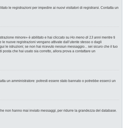
ato le registrazioni per impedire ai nuovi visitatori di registrarsi. Contatta un
strazione minore» è abilitato e hai cliccato su
Ho meno di 13 anni
mentre ti
te le nuove registrazioni vengano attivate dall’utente stesso o dagli
egui le istruzioni; se non hai ricevuto nessun messaggio... sei sicuro che il tuo
di posta che hai usato sia corretto, allora prova a contattare un
tatta un amministratore: potresti essere stato bannato o potrebbe esserci un
i che non hanno mai inviato messaggi, per ridurre la grandezza del database.