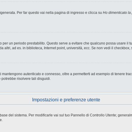
enerata. Per far questo vai nella pagina di ingresso e clicca su
Ho dimenticato la
nesso per un periodo prestabilito. Questo serve a evitare che qualcuno possa usare i
ltri, ad es. in biblioteca, Internet point, università, ecc. Se non vedi il checkbox, 
i mantengono autenticato e connesso, oltre a permetterti ad esempio di tenere tracci
potrebbe risolvere tali disguidi.
Impostazioni e preferenze utente
atabase del sistema. Per modificarle vai sul tuo Pannello di Controllo Utente; gene
e.