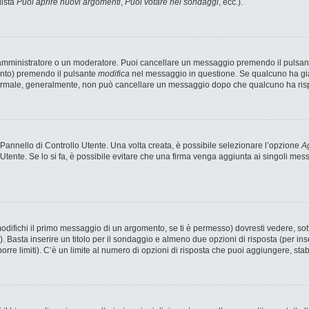
lista
Puoi aprire nuovi argomenti
,
Puoi votare nei sondaggi
, ecc.).
n amministratore o un moderatore. Puoi cancellare un messaggio premendo il pulsan
ento) premendo il pulsante
modifica
nel messaggio in questione. Se qualcuno ha già 
 normale, generalmente, non può cancellare un messaggio dopo che qualcuno ha ris
annello di Controllo Utente. Una volta creata, è possibile selezionare l’opzione
Ag
 Utente. Se lo si fa, è possibile evitare che una firma venga aggiunta ai singoli me
fichi il primo messaggio di un argomento, se ti è permesso) dovresti vedere, sotto
). Basta inserire un titolo per il sondaggio e almeno due opzioni di risposta (per ins
porre limiti). C’è un limite al numero di opzioni di risposta che puoi aggiungere, stab