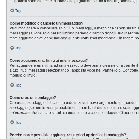
disponibili sono elencate in fondo alla pagina del forum o dell’argomento (la 
Top
Come modifico o cancello un messaggio?
Puoi modificare o cancellare solo i tuoi messaggi, a meno che tu non sia u
messaggio (a volte solo per un limitato periodo di tempo dopo il suo inserim
testo aggiunto dove viene indicato quante volte l’hai modificato. Un utente
Top
Come aggiungo una firma ai miei messaggi?
Per aggiungere una firma ad un messaggio devi prima crearne una tramite il P
a tutti i tuoi messaggi selezionando l’apposita voce nel Pannello di Controllo
modulo di invio.
Top
Come creo un sondaggio?
Creare un sondaggio è facile: quando inizi un nuovo argomento (o quando modi
sondaggio
(se non lo vedi, probabilmente non hai il diritto di creare sondaggi
un’opzione
). Puoi anche stabilire i giorni di durata del sondaggio (0 per non 
Top
Perché non è possibile aggiungere ulteriori opzioni del sondaggio?