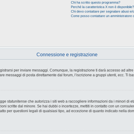
Chi ha scritto questo programma?
Perché la caratteristica X non è disponibile?
Chi devo contattare per segnalare abusi e/o
Come posso contattare un amministratore 
Connessione e registrazione
strarsi per inviare messaggi. Comunque, la registrazione ti darà accesso ad altre fu
are messaggi di posta direttamente dal forum, l’iscrizione a gruppi utenti, ecc. Ti ba
e statunitense che autorizza i siti web a raccogliere informazioni da i minori di età
ioni scritte dal minore. Se hai dubbi o incertezze, mettiti in contatto con un consul
tto per questioni legali di qualsiasi tipo, ad eccezione di quanto indicato nella d