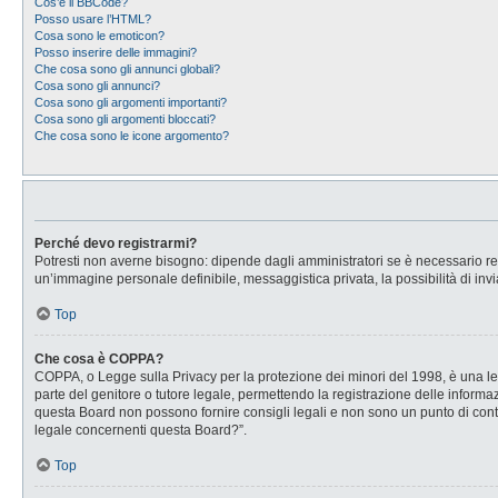
Cos’è il BBCode?
Posso usare l’HTML?
Cosa sono le emoticon?
Posso inserire delle immagini?
Che cosa sono gli annunci globali?
Cosa sono gli annunci?
Cosa sono gli argomenti importanti?
Cosa sono gli argomenti bloccati?
Che cosa sono le icone argomento?
Perché devo registrarmi?
Potresti non averne bisogno: dipende dagli amministratori se è necessario regi
un’immagine personale definibile, messaggistica privata, la possibilità di invi
Top
Che cosa è COPPA?
COPPA, o Legge sulla Privacy per la protezione dei minori del 1998, è una legg
parte del genitore o tutore legale, permettendo la registrazione delle informaz
questa Board non possono fornire consigli legali e non sono un punto di conta
legale concernenti questa Board?”.
Top