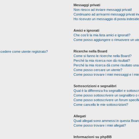
Messaggi privati
Non riesco ad inviare messaggi privati!
Continuano ad arrivarmi messaggi privati ind
Ho ricevuto un messaggio di posta indesid
Amici e ignorati
Che cos’è la mia lista amici e ignorati?
Come posso aggiungere o rimuovere un utente
Ricerche nella Board
 accedere come utente registrato?
Come si fanno le ricerche nella Board?
Perché la mia ricerca non dà risultati?
Perché la mia ricerca dà come risultato un
Come posso cercare un utente?
Come posso trovare i miei messaggi e i mie
Sottoscrizioni e segnalibri
Qual è la differenza fra segnalibri e sottoscr
Come posso sottoscrivere un segnalibro o 
Come posso sottoscrivere un forum specif
Come cancello le mie sottoscrizioni?
Allegati
Quali allegati sono ammessi in questa Boar
Come posso trovare i miei allegati?
Informazioni su phpBB