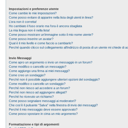
Impostazioni e preferenze utente
Come cambio le mie impostazioni?
Come posso evitare di apparire nella lista degli utenti in linea?
L’ora non è corretta!
Ho cambiato il fuso orario ma l’ora è ancora sbagliata
La mia lingua non è nella lista!
Come posso mostrare un’immagine sotto il mio nome utente?
Come posso inserire un avatar?
Qual è il mio livello e come faccio a cambiarlo?
Perché quando clicco sul collegamento all’indirizzo di posta di un utente mi chiede di
Invio Messaggi
Come apro un argomento o invio un messaggio in un forum?
Come modifico o cancello un messaggio?
Come aggiungo una firma ai miei messaggi?
Come creo un sondaggio?
Perché non è possibile aggiungere ulteriori opzioni del sondaggio?
Come modifico o cancello un sondaggio?
Perché non riesco ad accedere a un forum?
Perché non riesco ad aggiungere allegati?
Perché ho ricevuto un richiamo?
Come posso segnalare messaggi ai moderatori?
Che cos’è il pulsante “Salva” nella finestra di invio dei messaggi?
Perché il mio messaggio deve essere approvato?
Come posso spostare in cima un mio argomento?
Formattazione e tipi di argomenti