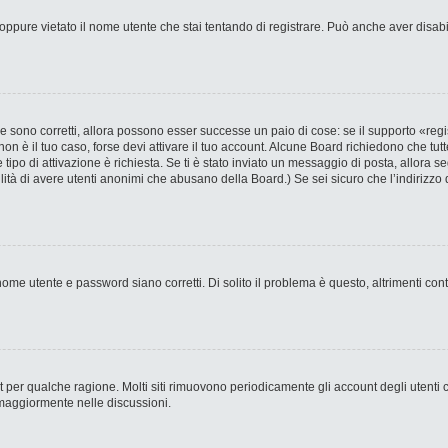
ppure vietato il nome utente che stai tentando di registrare. Può anche aver disabilit
 sono corretti, allora possono esser successe un paio di cose: se il supporto «regi
 non è il tuo caso, forse devi attivare il tuo account. Alcune Board richiedono che tut
 tipo di attivazione è richiesta. Se ti è stato inviato un messaggio di posta, allora s
bilità di avere utenti anonimi che abusano della Board.) Se sei sicuro che l’indirizzo 
ome utente e password siano corretti. Di solito il problema è questo, altrimenti con
nt per qualche ragione. Molti siti rimuovono periodicamente gli account degli utent
 maggiormente nelle discussioni.