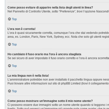
Come posso evitare di apparire nella lista degli utenti in linea?
Nel Pannello di Controllo Utente, sotto “Preferenze”, trovi l’opzione
Nascondi i
Top
L’ora non è corretta!
L’ora è quasi sicuramente corretta, comunque l’ora che stai vedendo potrebbe es
area, es. London, Paris, New York, Sydney, ecc. Nota che solo gli utenti regis
Top
Ho cambiato il fuso orario ma l’ora è ancora sbagliata
Se sei sicuro di aver impostato il fuso orario corretto e l’ora è ancora scorret
Top
La mia lingua non è nella lista!
L’amministratore potrebbe non aver installato il pacchetto lingua oppure nessu
Puoi trovare altre informazioni sul sito di phpBB Limited (trovi il collegament
Top
Come posso mostrare un’immagine sotto il mio nome utente?
Ci possono essere due immagini sotto un nome utente quando si leggono i messa
livello. Sotto può esserci un’immagine più grande nota come avatar, che in ge