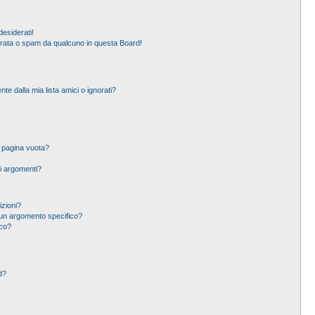
esiderati!
erata o spam da qualcuno in questa Board!
 dalla mia lista amici o ignorati?
a pagina vuota?
i argomenti?
izioni?
un argomento specifico?
ico?
d?