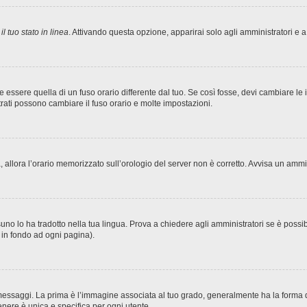
l tuo stato in linea
. Attivando questa opzione, apparirai solo agli amministratori e a
sere quella di un fuso orario differente dal tuo. Se così fosse, devi cambiare le imp
trati possono cambiare il fuso orario e molte impostazioni.
ta, allora l’orario memorizzato sull’orologio del server non è corretto. Avvisa un amm
no lo ha tradotto nella tua lingua. Prova a chiedere agli amministratori se è possibi
o in fondo ad ogni pagina).
ggi. La prima è l’immagine associata al tuo grado, generalmente ha la forma di stel
nere è unica e specifica per ogni utente.