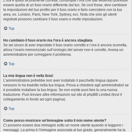
L’ora è quasi sicuramente corretta, comunque l’ora che stai vedendo potrebbe
essere quella di un fuso orario differente dal tuo. Se così fosse, devi cambiare
le impostazioni del tuo profilo per il fuso orario e farlo coincidere con la tua
area, es. London, Paris, New York, Sydney, ecc. Nota che solo gli utenti
registrati possono cambiare il fuso orario e molte impostazioni.
Top
Ho cambiato il fuso orario ma l’ora è ancora sbagliata
Se sei sicuro di aver impostato il fuso orario corretto e l’ora è ancora scorretta,
allora l’orario memorizzato sull’orologio del server non è corretto. Avvisa un
amministratore per correggere il problema.
Top
La mia lingua non è nella lista!
L’amministratore potrebbe non aver installato il pacchetto lingua oppure
nessuno lo ha tradotto nella tua lingua. Prova a chiedere agli amministratori se
è possibile installare la tua lingua. Se non esiste puoi fare tu una nuova
traduzione. Puoi trovare altre informazioni sul sito di phpBB Limited (trovi il
collegamento in fondo ad ogni pagina).
Top
Come posso mostrare un’immagine sotto il mio nome utente?
Ci possono essere due immagini sotto un nome utente quando si leggono i
messaggi. La prima è l’immagine associata al tuo grado, generalmente ha la