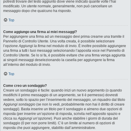
potresti trovare del testo aggiunto dove viene indicato quante volte l’hai
modificato. Un utente normale, generalmente, non può cancellare un
messaggio dopo che qualcuno ha risposto.
Top
Come aggiungo una firma ai miei messaggi?
Per aggiungere una firma ad un messaggio devi prima crearne una tramite il
Pannello di Controllo Utente. Una volta creata, è possibile selezionare
l’opzione
Aggiungi la firma
nel modulo di invio. È inoltre possibile aggiungere
una firma a tutti i tuoi messaggi selezionando l’apposita voce nel Pannello di
Controllo Utente. Se lo si fa, è possibile evitare che una firma venga aggiunta
ai singoli messaggi deselezionando la casella per aggiungere la firma
all’interno del modulo di invio.
Top
Come creo un sondaggio?
Creare un sondaggio è facile: quando inizi un nuovo argomento (o quando
modifichi il primo messaggio di un argomento, se ti è permesso) dovresti
vedere, sotto lo spazio per l’inserimento del messaggio, un riquadro dal titolo
Aggiungi sondaggio
(se non lo vedi, probabilmente non hai il diritto di creare
sondaggi). Basta inserire un titolo per il sondaggio e almeno due opzioni di
risposta (per inserire un’opzione di risposta, scrivila nell’apposito spazio e
clicca su
Aggiungi un’opzione
). Puoi anche stabilire i giorni di durata del
sondaggio (0 per non porre limiti). C’è un limite al numero di opzioni di
risposta che puoi aggiungere, stabilito dall’amministratore.