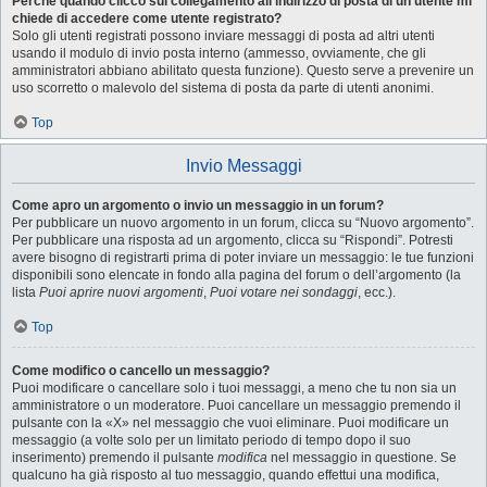
Perché quando clicco sul collegamento all’indirizzo di posta di un utente mi
chiede di accedere come utente registrato?
Solo gli utenti registrati possono inviare messaggi di posta ad altri utenti
usando il modulo di invio posta interno (ammesso, ovviamente, che gli
amministratori abbiano abilitato questa funzione). Questo serve a prevenire un
uso scorretto o malevolo del sistema di posta da parte di utenti anonimi.
Top
Invio Messaggi
Come apro un argomento o invio un messaggio in un forum?
Per pubblicare un nuovo argomento in un forum, clicca su “Nuovo argomento”.
Per pubblicare una risposta ad un argomento, clicca su “Rispondi”. Potresti
avere bisogno di registrarti prima di poter inviare un messaggio: le tue funzioni
disponibili sono elencate in fondo alla pagina del forum o dell’argomento (la
lista
Puoi aprire nuovi argomenti
,
Puoi votare nei sondaggi
, ecc.).
Top
Come modifico o cancello un messaggio?
Puoi modificare o cancellare solo i tuoi messaggi, a meno che tu non sia un
amministratore o un moderatore. Puoi cancellare un messaggio premendo il
pulsante con la «X» nel messaggio che vuoi eliminare. Puoi modificare un
messaggio (a volte solo per un limitato periodo di tempo dopo il suo
inserimento) premendo il pulsante
modifica
nel messaggio in questione. Se
qualcuno ha già risposto al tuo messaggio, quando effettui una modifica,