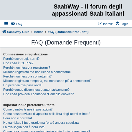
SaabWay - Il forum degli
appassionati Saab italiani
FAQ
Iscriviti
Login
SaabWay Club
Indice
FAQ (Domande Frequenti)
FAQ (Domande Frequenti)
Connessione e registrazione
Perché devo registrarmi?
Che cosa è COPPA?
Perché non riesco a registrarmi?
Mi sono registrato ma non riesco a connettermi!
Perché non riesco a connettermi?
Mi sono registrato tempo fa, ma non riesco più a connettermi?!
Ho perso la mia password!
Perché vengo disconnesso automaticamente?
Che cosa provoca il comando “Cancella cookie”?
Impostazioni e preferenze utente
Come cambio le mie impostazioni?
Come posso evitare di apparire nella lista degli utenti in linea?
L’ora non è corretta!
Ho cambiato il fuso orario ma l’ora è ancora sbagliata
La mia lingua non è nella lista!
Come posso mostrare un’immagine sotto il mio nome utente?