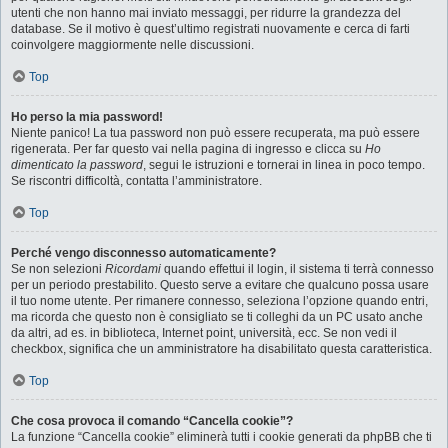
utenti che non hanno mai inviato messaggi, per ridurre la grandezza del
database. Se il motivo è quest’ultimo registrati nuovamente e cerca di farti
coinvolgere maggiormente nelle discussioni.
Top
Ho perso la mia password!
Niente panico! La tua password non può essere recuperata, ma può essere
rigenerata. Per far questo vai nella pagina di ingresso e clicca su
Ho
dimenticato la password
, segui le istruzioni e tornerai in linea in poco tempo.
Se riscontri difficoltà, contatta l’amministratore.
Top
Perché vengo disconnesso automaticamente?
Se non selezioni
Ricordami
quando effettui il login, il sistema ti terrà connesso
per un periodo prestabilito. Questo serve a evitare che qualcuno possa usare
il tuo nome utente. Per rimanere connesso, seleziona l’opzione quando entri,
ma ricorda che questo non è consigliato se ti colleghi da un PC usato anche
da altri, ad es. in biblioteca, Internet point, università, ecc. Se non vedi il
checkbox, significa che un amministratore ha disabilitato questa caratteristica.
Top
Che cosa provoca il comando “Cancella cookie”?
La funzione “Cancella cookie” eliminerà tutti i cookie generati da phpBB che ti