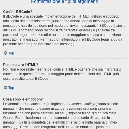
Formattazione e tipi di argomenti
Cos’è il BBCode?
Il BBCode è una speciale implementazione dell’HTML; l’utilizzo è soggetto
alla scelta dell’amministratore (puoi anche disabilitarlo di messaggio in
messaggio tramite l’opzione nel modulo di invio messaggi). Il BBCode è simile
all’HTML, i comandi sono racchiusi tra parentesi quadre [ e ] anziché tra
parentesi angolari < e > e offre un controllo maggiore su cosa e come viene
mostrato nei messaggi. Per maggiori informazioni sul BBCode leggi la guida
presente nella pagina per l’invio dei messaggi.
Top
Posso usare l’HTML?
No. Non è possibile inserire del codice HTML e ottenere che sia interpretato
come tale in questo Forum. La maggior parte delle funzioni dell’HTML può
essere sostituita dal BBCode.
Top
Cosa sono le emoticon?
Le «emoticon» o «faccine» (in inglese,
emoticons
o
smileys
) sono piccole
immagini che possono essere usate per esprimere una sensazione o
un’emozione con pochi caratteri; ad es. :) significa felice, :( significa triste.
Questo Forum trasforma automaticamente queste serie di caratteri in
immagini. La lista completa delle emoticon è visibile nella pagina di invio
messaggi. Cerca di non esagerare nell’uso delle emoticon, possono