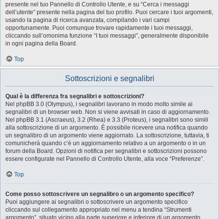
presente nel tuo Pannello di Controllo Utente, e su “Cerca i messaggi
dell’utente” presente nella pagina del tuo profilo. Puoi cercare i tuoi argomenti,
usando la pagina di ricerca avanzata, compilando i vari campi
opportunamente. Puoi comunque trovare rapidamente i tuoi messaggi,
cliccando sull’omonima funzione “I tuoi messaggi”, generalmente disponibile
in ogni pagina della Board.
Top
Sottoscrizioni e segnalibri
Qual è la differenza fra segnalibri e sottoscrizioni?
Nel phpBB 3.0 (Olympus), i segnalibri lavorano in modo molto simile ai
segnalibri di un browser web. Non si viene avvisati in caso di aggiornamento.
Nel phpBB 3.1 (Ascraeus), 3.2 (Rhea) e 3.3 (Proteus), i segnalibri sono simili
alla sottoscrizione di un argomento. È possibile ricevere una notifica quando
un segnalibro di un argomento viene aggiornato. La sottoscrizione, tuttavia, ti
comunicherà quando c’è un aggiornamento relativo a un argomento o in un
forum della Board. Opzioni di notifica per segnalibri e sottoscrizioni possono
essere configurate nel Pannello di Controllo Utente, alla voce “Preferenze”.
Top
Come posso sottoscrivere un segnalibro o un argomento specifico?
Puoi aggiungere ai segnalibri o sottoscrivere un argomento specifico
cliccando sul collegamento appropriato nel menu a tendina “Strumenti
argomento”, situato vicino alla parte superiore e inferiore di un argomento.