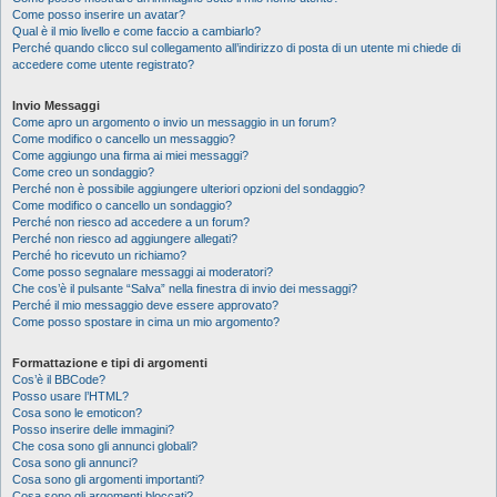
Come posso inserire un avatar?
Qual è il mio livello e come faccio a cambiarlo?
Perché quando clicco sul collegamento all’indirizzo di posta di un utente mi chiede di
accedere come utente registrato?
Invio Messaggi
Come apro un argomento o invio un messaggio in un forum?
Come modifico o cancello un messaggio?
Come aggiungo una firma ai miei messaggi?
Come creo un sondaggio?
Perché non è possibile aggiungere ulteriori opzioni del sondaggio?
Come modifico o cancello un sondaggio?
Perché non riesco ad accedere a un forum?
Perché non riesco ad aggiungere allegati?
Perché ho ricevuto un richiamo?
Come posso segnalare messaggi ai moderatori?
Che cos’è il pulsante “Salva” nella finestra di invio dei messaggi?
Perché il mio messaggio deve essere approvato?
Come posso spostare in cima un mio argomento?
Formattazione e tipi di argomenti
Cos’è il BBCode?
Posso usare l’HTML?
Cosa sono le emoticon?
Posso inserire delle immagini?
Che cosa sono gli annunci globali?
Cosa sono gli annunci?
Cosa sono gli argomenti importanti?
Cosa sono gli argomenti bloccati?