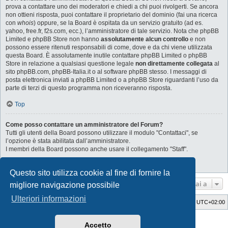
prova a contattare uno dei moderatori e chiedi a chi puoi rivolgerti. Se ancora
non ottieni risposta, puoi contattare il proprietario del dominio (fai una ricerca
con
whois
) oppure, se la Board è ospitata da un servizio gratuito (ad es.
yahoo, free.fr, f2s.com, ecc.), l’amministratore di tale servizio. Nota che phpBB
Limited e phpBB Store non hanno
assolutamente alcun controllo
e non
possono essere ritenuti responsabili di come, dove e da chi viene utilizzata
questa Board. È assolutamente inutile contattare phpBB Limited o phpBB
Store in relazione a qualsiasi questione legale
non direttamente collegata
al
sito phpBB.com, phpBB-Italia.it o al software phpBB stesso. I messaggi di
posta elettronica inviati a phpBB Limited o a phpBB Store riguardanti l’uso da
parte di terzi di questo programma non riceveranno risposta.
Top
Come posso contattare un amministratore del Forum?
Tutti gli utenti della Board possono utilizzare il modulo "Contattaci", se
l’opzione è stata abilitata dall’amministratore.
I membri della Board possono anche usare il collegamento "Staff".
Top
Questo sito utilizza cookie al fine di fornire la
Vai a
migliore navigazione possibile
Ulteriori informazioni
SaabWay Club
Indice
Tutti gli orari sono
UTC+02:00
Style Developer by ©
GTA game
Forum.
Accetto
Creato da
phpBB
® Forum Software © phpBB Limited