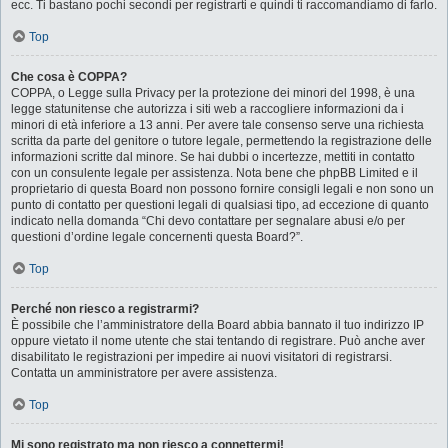
ecc. Ti bastano pochi secondi per registrarti e quindi ti raccomandiamo di farlo.
Top
Che cosa è COPPA?
COPPA, o Legge sulla Privacy per la protezione dei minori del 1998, è una
legge statunitense che autorizza i siti web a raccogliere informazioni da i
minori di età inferiore a 13 anni. Per avere tale consenso serve una richiesta
scritta da parte del genitore o tutore legale, permettendo la registrazione delle
informazioni scritte dal minore. Se hai dubbi o incertezze, mettiti in contatto
con un consulente legale per assistenza. Nota bene che phpBB Limited e il
proprietario di questa Board non possono fornire consigli legali e non sono un
punto di contatto per questioni legali di qualsiasi tipo, ad eccezione di quanto
indicato nella domanda “Chi devo contattare per segnalare abusi e/o per
questioni d’ordine legale concernenti questa Board?”.
Top
Perché non riesco a registrarmi?
È possibile che l’amministratore della Board abbia bannato il tuo indirizzo IP
oppure vietato il nome utente che stai tentando di registrare. Può anche aver
disabilitato le registrazioni per impedire ai nuovi visitatori di registrarsi.
Contatta un amministratore per avere assistenza.
Top
Mi sono registrato ma non riesco a connettermi!