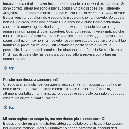
Innanzitutto controlla di aver inserito nome utente e password esattamente. Se
sono corretti, allora possono esser successe un paio di cose: se il supporto
«registrazione minore» è abilitato e hai cliccato su
Ho meno di 13 anni
mentre
ti stavi registrando, allora devi seguire le istruzioni che hai ricevuto. Se questo
non è il tuo caso, forse devi attivare il tuo account. Alcune Board richiedono
che tutte le nuove registrazioni vengano attivate dall’utente stesso o dagli
amministratori, prima di poter accedere. Quando ti registri ti verrà indicato che
tipo di attivazione è richiesta. Se ti è stato inviato un messaggio di posta, allora
segui le istruzioni; se non hai ricevuto nessun messaggio... sei sicuro che il tuo
indirizzo di posta sia valido? (L’attivazione via posta serve a ridurre la
possibilità di avere utenti anonimi che abusano della Board.) Se sei sicuro che
l’indirizzo di posta che hai usato sia corretto, allora prova a contattare un
amministratore.
Top
Perché non riesco a connettermi?
Ci sono svariati motivi per cui questo succede. Per prima cosa controlla che
nome utente e password siano corretti. Di solito il problema è questo,
altrimenti contatta un amministratore: potresti essere stato bannato o potrebbe
esserci un errore di configurazione.
Top
Mi sono registrato tempo fa, ma non riesco più a connettermi?!
È possibile che un amministratore abbia cancellato o disattivato il tuo account
per qualche ragione. Molti siti rimuovono periodicamente gli account degli