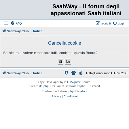
SaabWay - Il forum degli
appassionati Saab italiani
FAQ
Iscriviti
Login
SaabWay Club
Indice
Cancella cookie
Sei sicuro di volere cancellare tutti i cookie di questa Board?
SaabWay Club
Indice
Tutti gli orari sono
UTC+02:00
Style Developer by ©
GTA game
Forum.
Creato da
phpBB
® Forum Software © phpBB Limited
Traduzione Italiana
phpBB-Italia.it
Privacy
|
Condizioni