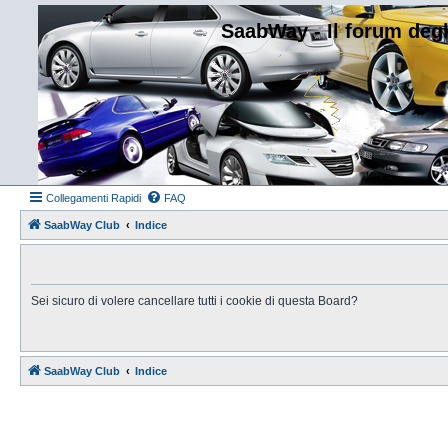
SaabWay - Il forum degl
Collegamenti Rapidi
FAQ
SaabWay Club
Indice
Sei sicuro di volere cancellare tutti i cookie di questa Board?
SaabWay Club
Indice