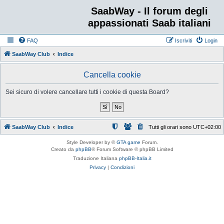
SaabWay - Il forum degli
appassionati Saab italiani
FAQ
Iscriviti
Login
SaabWay Club
Indice
Cancella cookie
Sei sicuro di volere cancellare tutti i cookie di questa Board?
SaabWay Club
Indice
Tutti gli orari sono
UTC+02:00
Style Developer by ©
GTA game
Forum.
Creato da
phpBB
® Forum Software © phpBB Limited
Traduzione Italiana
phpBB-Italia.it
Privacy
|
Condizioni