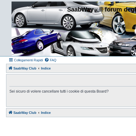
SaabWay - Il forum degl
Collegamenti Rapidi
FAQ
SaabWay Club
Indice
Sei sicuro di volere cancellare tutti i cookie di questa Board?
SaabWay Club
Indice