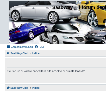
SaabWay - Il forum degl
Collegamenti Rapidi
FAQ
SaabWay Club
Indice
Sei sicuro di volere cancellare tutti i cookie di questa Board?
SaabWay Club
Indice