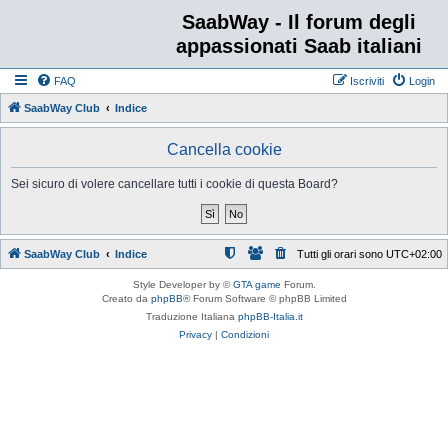
SaabWay - Il forum degli
appassionati Saab italiani
FAQ
Iscriviti
Login
SaabWay Club
Indice
Cancella cookie
Sei sicuro di volere cancellare tutti i cookie di questa Board?
SaabWay Club
Indice
Tutti gli orari sono
UTC+02:00
Style Developer by ©
GTA game
Forum.
Creato da
phpBB
® Forum Software © phpBB Limited
Traduzione Italiana
phpBB-Italia.it
Privacy
|
Condizioni