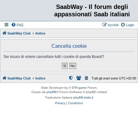
SaabWay - Il forum degli
appassionati Saab italiani
FAQ
Iscriviti
Login
SaabWay Club
Indice
Cancella cookie
Sei sicuro di volere cancellare tutti i cookie di questa Board?
SaabWay Club
Indice
Tutti gli orari sono
UTC+02:00
Style Developer by ©
GTA game
Forum.
Creato da
phpBB
® Forum Software © phpBB Limited
Traduzione Italiana
phpBB-Italia.it
Privacy
|
Condizioni