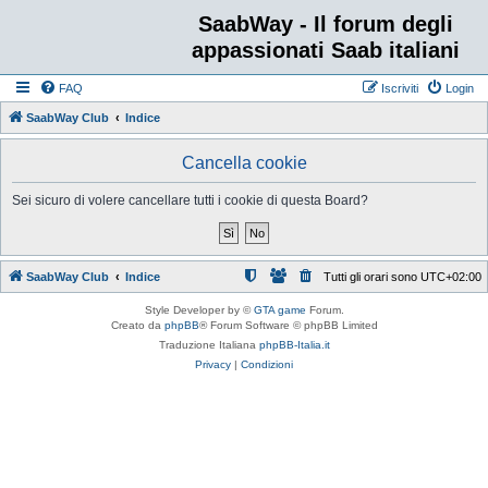
SaabWay - Il forum degli
appassionati Saab italiani
FAQ
Iscriviti
Login
SaabWay Club
Indice
Cancella cookie
Sei sicuro di volere cancellare tutti i cookie di questa Board?
SaabWay Club
Indice
Tutti gli orari sono
UTC+02:00
Style Developer by ©
GTA game
Forum.
Creato da
phpBB
® Forum Software © phpBB Limited
Traduzione Italiana
phpBB-Italia.it
Privacy
|
Condizioni