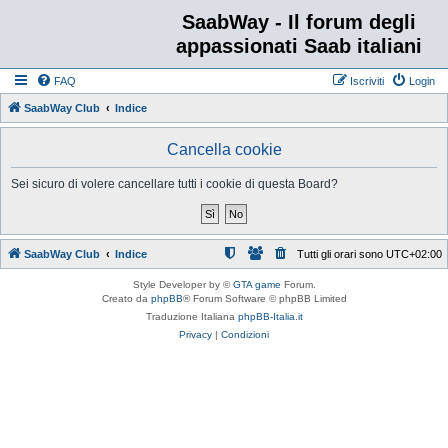
SaabWay - Il forum degli
appassionati Saab italiani
FAQ
Iscriviti
Login
SaabWay Club
Indice
Cancella cookie
Sei sicuro di volere cancellare tutti i cookie di questa Board?
SaabWay Club
Indice
Tutti gli orari sono
UTC+02:00
Style Developer by ©
GTA game
Forum.
Creato da
phpBB
® Forum Software © phpBB Limited
Traduzione Italiana
phpBB-Italia.it
Privacy
|
Condizioni