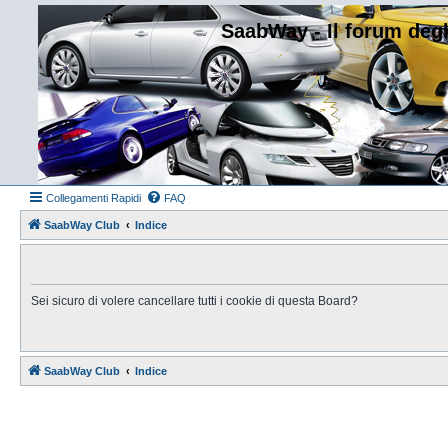
SaabWay - Il forum degl
Collegamenti Rapidi
FAQ
SaabWay Club
Indice
Sei sicuro di volere cancellare tutti i cookie di questa Board?
SaabWay Club
Indice