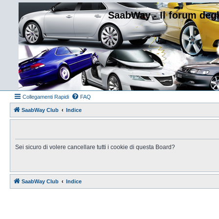
SaabWay - Il forum degl
Collegamenti Rapidi
FAQ
SaabWay Club
Indice
Sei sicuro di volere cancellare tutti i cookie di questa Board?
SaabWay Club
Indice