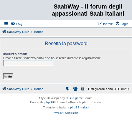
SaabWay - Il forum degli
appassionati Saab italiani
FAQ
Iscriviti
Login
SaabWay Club
Indice
Resetta la password
Indirizzo email:
Deve essere l’indirizzo email che hai inserito durante la registrazione.
SaabWay Club
Indice
Tutti gli orari sono
UTC+02:00
Style Developer by ©
GTA game
Forum.
Creato da
phpBB
® Forum Software © phpBB Limited
Traduzione Italiana
phpBB-Italia.it
Privacy
|
Condizioni