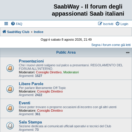
SaabWay - Il forum degli
appassionati Saab italiani
FAQ
Iscriviti
Login
SaabWay Club
Indice
Oggi è sabato 8 agosto 2026, 21:49
Segna i forum come già letti
Public Area
Presentazioni
Che i nuovi utenti salgano sul palco a presentarsi. REGOLAMENTO DEL
FORUM ALL'INTERNO.
Moderatori:
Consiglio Direttivo
,
Moderatori
Argomenti:
1527
Libere Parole
Per parlare liberamente Off Topic
Moderatore:
Consiglio Direttivo
Argomenti:
2422
Eventi
Dove poter trovare o proporre occasioni di incontro con gli altri utenti
Moderatore:
Consiglio Direttivo
Argomenti:
361
Sala Stampa
Sezione dedicata ai comunicati ufficiali operativi e tecnici del Club
Argomenti:
73