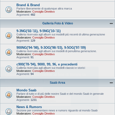
Brand & Brand
Parlare liberamente di qualunque altra marca
Moderatore:
Consiglio Direttivo
Argomenti:
482
Galleria Foto & Video
9-3NG('02-'11), 9-5NG('10-'11)
Galleria riservata agli album sui modelli più recenti di ultima generazione
Moderatore:
Consiglio Direttivo
Argomenti:
129
900NG('94-'98), 9-3OG('98-'03), 9-5OG('97-'09)
Galleria riservata agli album sui modelli di penultima generazione.
Moderatore:
Consiglio Direttivo
Argomenti:
91
c900('78-'94), 9000, 99, 96, e precedenti
Galleria riservata agli album sui modelli classici e storici
Moderatore:
Consiglio Direttivo
Questo sito utilizza cookie al fine di fornire la
Argomenti:
94
migliore navigazione possibile
Saab Area
Ulteriori informazioni
Mondo Saab
Parlare di tutto e di più delle nostre Saab e del mondo Saab in generale
Moderatore:
Consiglio Direttivo
Argomenti:
1231
Accetto
News & Rumors
Sezione per commentare news e rumors riguardo al mondo Saab
Moderatore:
Consiglio Direttivo