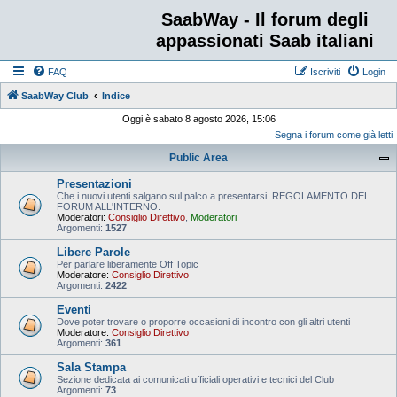
SaabWay - Il forum degli
appassionati Saab italiani
FAQ
Iscriviti
Login
SaabWay Club
Indice
Oggi è sabato 8 agosto 2026, 15:06
Segna i forum come già letti
Public Area
Presentazioni
Che i nuovi utenti salgano sul palco a presentarsi. REGOLAMENTO DEL
FORUM ALL'INTERNO.
Moderatori:
Consiglio Direttivo
,
Moderatori
Argomenti:
1527
Libere Parole
Per parlare liberamente Off Topic
Moderatore:
Consiglio Direttivo
Argomenti:
2422
Eventi
Dove poter trovare o proporre occasioni di incontro con gli altri utenti
Moderatore:
Consiglio Direttivo
Argomenti:
361
Sala Stampa
Sezione dedicata ai comunicati ufficiali operativi e tecnici del Club
Argomenti:
73