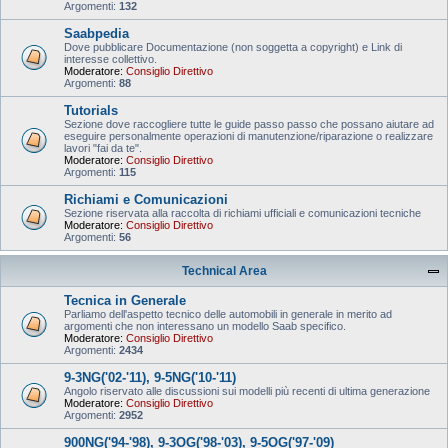
Argomenti:
132
Saabpedia
Dove pubblicare Documentazione (non soggetta a copyright) e Link di
interesse collettivo.
Moderatore:
Consiglio Direttivo
Argomenti:
88
Tutorials
Sezione dove raccogliere tutte le guide passo passo che possano aiutare ad
eseguire personalmente operazioni di manutenzione/riparazione o realizzare
lavori "fai da te".
Moderatore:
Consiglio Direttivo
Argomenti:
115
Richiami e Comunicazioni
Sezione riservata alla raccolta di richiami ufficiali e comunicazioni tecniche
Moderatore:
Consiglio Direttivo
Argomenti:
56
Technical Area
Tecnica in Generale
Parliamo dell'aspetto tecnico delle automobili in generale in merito ad
argomenti che non interessano un modello Saab specifico.
Moderatore:
Consiglio Direttivo
Argomenti:
2434
9-3NG('02-'11), 9-5NG('10-'11)
Angolo riservato alle discussioni sui modelli più recenti di ultima generazione
Moderatore:
Consiglio Direttivo
Argomenti:
2952
900NG('94-'98), 9-3OG('98-'03), 9-5OG('97-'09)