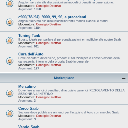
Angolo riservato alle discussioni sui modelli di penultima generazione.
Moderatore:
Consiglio Direttivo
Argomenti:
1950
c900('78-'94), 9000, 99, 96, e precedenti
Angolo riservato alle discussioni inerenti i modelli classici e storici.
Moderatore:
Consiglio Direttivo
Argomenti:
1184
Tuning Tank
Il posto ideale per parlare di personalizzazioni e modifiche alle nostre Saab
Moderatore:
Consiglio Direttivo
Argomenti:
911
Cura dell'Auto
Dove discutere di tecniche, prodotti e soluzioni per la conservazione della
carrozzeria, interni o della propria Saab in generale.
Moderatore:
Consiglio Direttivo
Argomenti:
127
Marketplace
Mercatino
Dove fare annunci di vendita o di acquisto generici. REGOLAMENTO DELLA
SEZIONE ALL'INTERNO
Moderatore:
Consiglio Direttivo
Argomenti:
3
Cerco Saab
Sezione dove pubblicare annunci per l'acquisto di Auto con marchio Saab
Moderatore:
Consiglio Direttivo
Argomenti:
3
Vendo Saab