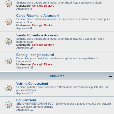
Sezione dove pubblicare annunci di vendita di Auto con marchio Saab
Moderatore:
Consiglio Direttivo
Argomenti:
8
Cerco Ricambi e Accessori
Sezione dove pubblicare annunci per la ricerca di ricambi ed accessori per il
marchio Saab
Moderatore:
Consiglio Direttivo
Argomenti:
8
Vendo Ricambi e Accessori
Sezione dove pubblicare annunci di vendita di ricambi e accessori per il
marchio Saab
Moderatore:
Consiglio Direttivo
Argomenti:
34
Consigli per gli acquisti
Dove chiedere consigli e consulenza sugli annunci e segnalarne di
interessanti
Moderatore:
Consiglio Direttivo
Argomenti:
23
Club Area
Vetrina Convenzioni
Sezione pubblica dove visionare l'offerta delle convenzioni stipulate dal Club
per i propri Soci.
Argomenti:
10
Convenzioni
SEZIONE RISERVATA AI SOCI: Dove consultare tutte le modalità ed i dettagli
per attingere alle convenzioni.
Argomenti:
10