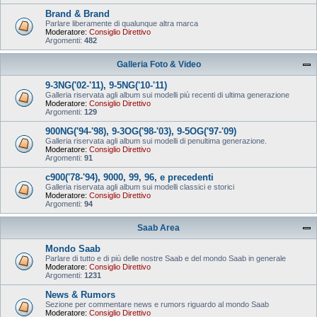
Brand & Brand
Parlare liberamente di qualunque altra marca
Moderatore:
Consiglio Direttivo
Argomenti:
482
Galleria Foto & Video
9-3NG('02-'11), 9-5NG('10-'11)
Galleria riservata agli album sui modelli più recenti di ultima generazione
Moderatore:
Consiglio Direttivo
Argomenti:
129
900NG('94-'98), 9-3OG('98-'03), 9-5OG('97-'09)
Galleria riservata agli album sui modelli di penultima generazione.
Moderatore:
Consiglio Direttivo
Argomenti:
91
c900('78-'94), 9000, 99, 96, e precedenti
Galleria riservata agli album sui modelli classici e storici
Moderatore:
Consiglio Direttivo
Argomenti:
94
Saab Area
Mondo Saab
Parlare di tutto e di più delle nostre Saab e del mondo Saab in generale
Moderatore:
Consiglio Direttivo
Argomenti:
1231
News & Rumors
Sezione per commentare news e rumors riguardo al mondo Saab
Moderatore:
Consiglio Direttivo