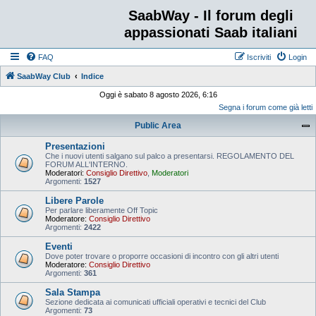
SaabWay - Il forum degli
appassionati Saab italiani
FAQ
Iscriviti
Login
SaabWay Club
Indice
Oggi è sabato 8 agosto 2026, 6:16
Segna i forum come già letti
Public Area
Presentazioni
Che i nuovi utenti salgano sul palco a presentarsi. REGOLAMENTO DEL
FORUM ALL'INTERNO.
Moderatori:
Consiglio Direttivo
,
Moderatori
Argomenti:
1527
Libere Parole
Per parlare liberamente Off Topic
Moderatore:
Consiglio Direttivo
Argomenti:
2422
Eventi
Dove poter trovare o proporre occasioni di incontro con gli altri utenti
Moderatore:
Consiglio Direttivo
Argomenti:
361
Sala Stampa
Sezione dedicata ai comunicati ufficiali operativi e tecnici del Club
Argomenti:
73