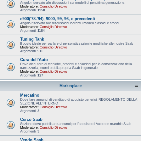
Angolo riservato alle discussioni sui modelli di penultima generazione.
Moderatore:
Consiglio Direttivo
Argomenti:
1950
c900('78-'94), 9000, 99, 96, e precedenti
Angolo riservato alle discussioni inerenti i modelli classici e storici.
Moderatore:
Consiglio Direttivo
Argomenti:
1184
Tuning Tank
Il posto ideale per parlare di personalizzazioni e modifiche alle nostre Saab
Moderatore:
Consiglio Direttivo
Argomenti:
911
Cura dell'Auto
Dove discutere di tecniche, prodotti e soluzioni per la conservazione della
carrozzeria, interni o della propria Saab in generale.
Moderatore:
Consiglio Direttivo
Argomenti:
127
Marketplace
Mercatino
Dove fare annunci di vendita o di acquisto generici. REGOLAMENTO DELLA
SEZIONE ALL'INTERNO
Moderatore:
Consiglio Direttivo
Argomenti:
3
Cerco Saab
Sezione dove pubblicare annunci per l'acquisto di Auto con marchio Saab
Moderatore:
Consiglio Direttivo
Argomenti:
3
Vendo Saab