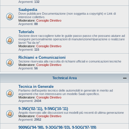
Argomenti:
132
Saabpedia
Dove pubblicare Documentazione (non soggetta a copyright) e Link di
interesse collettivo.
Moderatore:
Consiglio Direttivo
Argomenti:
88
Tutorials
Sezione dove raccogliere tutte le guide passo passo che possano aiutare ad
eseguire personalmente operazioni di manutenzione/riparazione o realizzare
lavori "fai da te".
Moderatore:
Consiglio Direttivo
Argomenti:
115
Richiami e Comunicazioni
Sezione riservata alla raccolta di richiami ufficiali e comunicazioni tecniche
Moderatore:
Consiglio Direttivo
Argomenti:
56
Technical Area
Tecnica in Generale
Parliamo dell'aspetto tecnico delle automobili in generale in merito ad
argomenti che non interessano un modello Saab specifico.
Moderatore:
Consiglio Direttivo
Argomenti:
2434
9-3NG('02-'11), 9-5NG('10-'11)
Angolo riservato alle discussioni sui modelli più recenti di ultima generazione
Moderatore:
Consiglio Direttivo
Argomenti:
2952
900NG('94-'98), 9-3OG('98-'03), 9-5OG('97-'09)