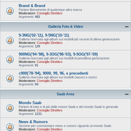
Brand & Brand
Parlare liberamente di qualunque altra marca
Moderatore:
Consiglio Direttivo
Argomenti:
482
Galleria Foto & Video
9-3NG('02-'11), 9-5NG('10-'11)
Galleria riservata agli album sui modelli più recenti di ultima generazione
Moderatore:
Consiglio Direttivo
Argomenti:
129
900NG('94-'98), 9-3OG('98-'03), 9-5OG('97-'09)
Galleria riservata agli album sui modelli di penultima generazione.
Moderatore:
Consiglio Direttivo
Argomenti:
91
c900('78-'94), 9000, 99, 96, e precedenti
Galleria riservata agli album sui modelli classici e storici
Moderatore:
Consiglio Direttivo
Argomenti:
94
Saab Area
Mondo Saab
Parlare di tutto e di più delle nostre Saab e del mondo Saab in generale
Moderatore:
Consiglio Direttivo
Argomenti:
1231
News & Rumors
Sezione per commentare news e rumors riguardo al mondo Saab
Moderatore:
Consiglio Direttivo