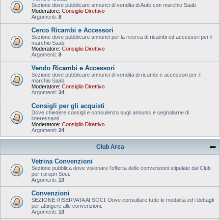
Sezione dove pubblicare annunci di vendita di Auto con marchio Saab
Moderatore:
Consiglio Direttivo
Argomenti:
8
Cerco Ricambi e Accessori
Sezione dove pubblicare annunci per la ricerca di ricambi ed accessori per il
marchio Saab
Moderatore:
Consiglio Direttivo
Argomenti:
8
Vendo Ricambi e Accessori
Sezione dove pubblicare annunci di vendita di ricambi e accessori per il
marchio Saab
Moderatore:
Consiglio Direttivo
Argomenti:
34
Consigli per gli acquisti
Dove chiedere consigli e consulenza sugli annunci e segnalarne di
interessanti
Moderatore:
Consiglio Direttivo
Argomenti:
24
Club Area
Vetrina Convenzioni
Sezione pubblica dove visionare l'offerta delle convenzioni stipulate dal Club
per i propri Soci.
Argomenti:
10
Convenzioni
SEZIONE RISERVATA AI SOCI: Dove consultare tutte le modalità ed i dettagli
per attingere alle convenzioni.
Argomenti:
10