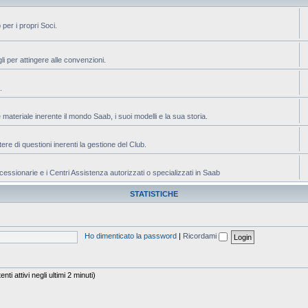
 per i propri Soci.
 per attingere alle convenzioni.
.
riale inerente il mondo Saab, i suoi modelli e la sua storia.
 di questioni inerenti la gestione del Club.
ionarie e i Centri Assistenza autorizzati o specializzati in Saab
STATISTICHE
Ho dimenticato la password
|
Ricordami
ti attivi negli ultimi 2 minuti)