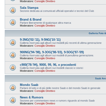
Moderatore:
Consiglio Direttivo
Sala Stampa
Sezione dedicata ai comunicati ufficiali operativi e tecnici del Club
Brand & Brand
Parlare liberamente di qualunque altra marca
Moderatore:
Consiglio Direttivo
Galleria Foto 
9-3NG('02-'11), 9-5NG('10-'11)
Galleria riservata agli album sui modelli più recenti di ultima generazione
Moderatore:
Consiglio Direttivo
900NG('94-'98), 9-3OG('98-'03), 9-5OG('97-'09)
Galleria riservata agli album sui modelli di penultima generazione.
Moderatore:
Consiglio Direttivo
c900('78-'94), 9000, 99, 96, e precedenti
Galleria riservata agli album sui modelli classici e storici
Moderatore:
Consiglio Direttivo
Saab Are
Mondo Saab
Parlare di tutto e di più delle nostre Saab e del mondo Saab in generale
Moderatore:
Consiglio Direttivo
News & Rumors
Sezione per commentare news e rumors riguardo al mondo Saab
Moderatore:
Consiglio Direttivo