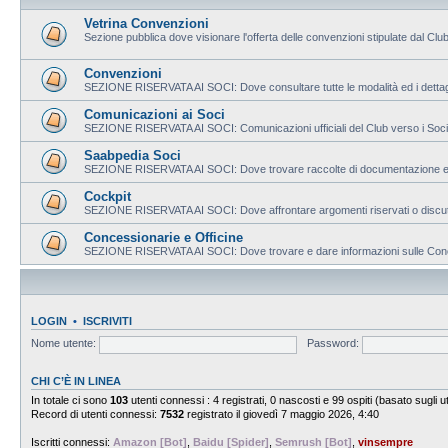
Vetrina Convenzioni
Sezione pubblica dove visionare l'offerta delle convenzioni stipulate dal Club
Convenzioni
SEZIONE RISERVATA AI SOCI: Dove consultare tutte le modalità ed i dettagli
Comunicazioni ai Soci
SEZIONE RISERVATA AI SOCI: Comunicazioni ufficiali del Club verso i Soci
Saabpedia Soci
SEZIONE RISERVATA AI SOCI: Dove trovare raccolte di documentazione e mate
Cockpit
SEZIONE RISERVATA AI SOCI: Dove affrontare argomenti riservati o discutere
Concessionarie e Officine
SEZIONE RISERVATA AI SOCI: Dove trovare e dare informazioni sulle Concess
LOGIN
•
ISCRIVITI
Nome utente:
Password:
CHI C’È IN LINEA
In totale ci sono
103
utenti connessi : 4 registrati, 0 nascosti e 99 ospiti (basato sugli uten
Record di utenti connessi:
7532
registrato il giovedì 7 maggio 2026, 4:40
Iscritti connessi:
Amazon [Bot]
,
Baidu [Spider]
,
Semrush [Bot]
,
vinsempre