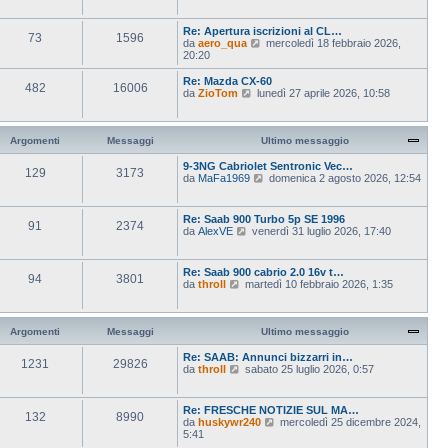
e
m
t
d
e
i
i
s
Re: Apertura iscrizioni al CL…
m
73
1596
u
s
V
da
aero_qua
mercoledì 18 febbraio 2026,
o
l
a
e
20:20
m
t
g
d
e
i
g
i
s
Re: Mazda CX-60
m
482
16006
i
u
s
V
da
ZioTom
lunedì 27 aprile 2026, 10:58
o
o
l
a
e
m
t
g
d
e
i
g
i
s
m
i
u
Argomenti
Messaggi
Ultimo messaggio
s
o
o
l
a
m
t
9-3NG Cabriolet Sentronic Vec…
g
129
3173
e
i
V
da
MaFa1969
domenica 2 agosto 2026, 12:54
g
s
m
e
i
s
o
d
o
a
m
i
Re: Saab 900 Turbo 5p SE 1996
g
e
91
2374
u
V
da
AlexVE
venerdì 31 luglio 2026, 17:40
g
s
l
e
i
s
t
d
o
a
i
i
Re: Saab 900 cabrio 2.0 16v t…
g
m
94
3801
u
V
da
throll
martedì 10 febbraio 2026, 1:35
g
o
l
e
i
m
t
d
o
e
i
i
s
m
u
Argomenti
Messaggi
Ultimo messaggio
s
o
l
a
m
t
Re: SAAB: Annunci bizzarri in…
g
e
1231
29826
i
V
da
throll
sabato 25 luglio 2026, 0:57
g
s
m
e
i
s
o
d
o
a
m
i
Re: FRESCHE NOTIZIE SUL MA…
g
e
132
8990
u
V
da
huskywr240
g
mercoledì 25 dicembre 2024,
s
l
e
5:41
i
s
t
d
o