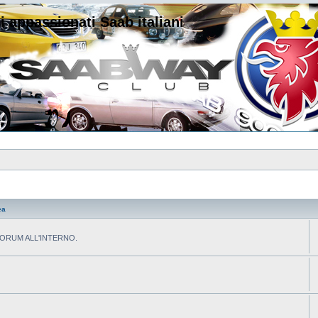
i appassionati Saab italiani
ea
L FORUM ALL'INTERNO.