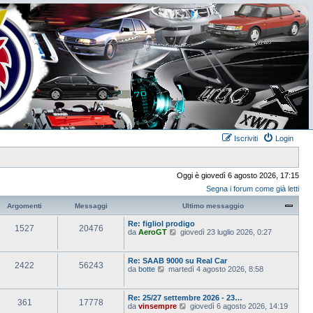
Iscriviti
Login
Oggi è giovedì 6 agosto 2026, 17:15
Segna i forum come già letti
Argomenti
Messaggi
Ultimo messaggio
Re: figliol prodigo
1527
20476
V
da
AeroGT
giovedì 23 luglio 2026, 0:27
e
d
i
Re: SAAB 9000 su Real Car
2422
56243
u
V
da
botte
martedì 4 agosto 2026, 8:58
l
e
t
d
i
i
Re: 25/27 settembre 2026 - 23…
m
361
17778
u
V
da
vinsempre
giovedì 6 agosto 2026, 14:19
o
l