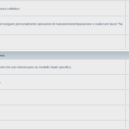
sse collettivo.
 eseguire personalmente operazioni di manutenzione/riparazione o realizzare lavori "fai
rea
menti che non interessano un modello Saab specifico.
e