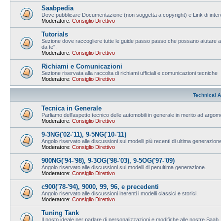
Saabpedia
Dove pubblicare Documentazione (non soggetta a copyright) e Link di intere
Moderatore:
Consiglio Direttivo
Tutorials
Sezione dove raccogliere tutte le guide passo passo che possano aiutare ad
da te".
Moderatore:
Consiglio Direttivo
Richiami e Comunicazioni
Sezione riservata alla raccolta di richiami ufficiali e comunicazioni tecniche
Moderatore:
Consiglio Direttivo
Technical A
Tecnica in Generale
Parliamo dell'aspetto tecnico delle automobili in generale in merito ad argo
Moderatore:
Consiglio Direttivo
9-3NG('02-'11), 9-5NG('10-'11)
Angolo riservato alle discussioni sui modelli più recenti di ultima generazion
Moderatore:
Consiglio Direttivo
900NG('94-'98), 9-3OG('98-'03), 9-5OG('97-'09)
Angolo riservato alle discussioni sui modelli di penultima generazione.
Moderatore:
Consiglio Direttivo
c900('78-'94), 9000, 99, 96, e precedenti
Angolo riservato alle discussioni inerenti i modelli classici e storici.
Moderatore:
Consiglio Direttivo
Tuning Tank
Il posto ideale per parlare di personalizzazioni e modifiche alle nostre Saab