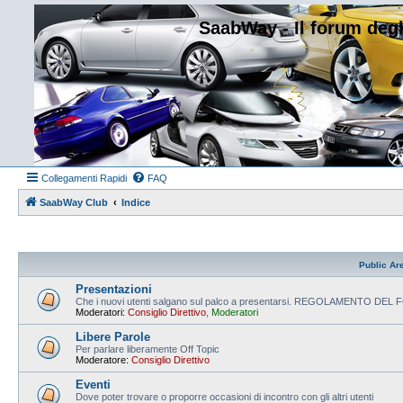
SaabWay - Il forum degl
Collegamenti Rapidi
FAQ
SaabWay Club
Indice
Public Ar
Presentazioni
Che i nuovi utenti salgano sul palco a presentarsi. REGOLAMENTO DE
Moderatori:
Consiglio Direttivo
,
Moderatori
Libere Parole
Per parlare liberamente Off Topic
Moderatore:
Consiglio Direttivo
Eventi
Dove poter trovare o proporre occasioni di incontro con gli altri utenti