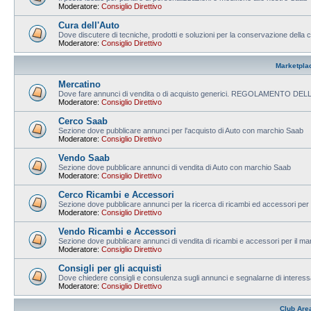
Moderatore:
Consiglio Direttivo
Cura dell'Auto
Dove discutere di tecniche, prodotti e soluzioni per la conservazione della c
Moderatore:
Consiglio Direttivo
Marketpla
Mercatino
Dove fare annunci di vendita o di acquisto generici. REGOLAMENTO D
Moderatore:
Consiglio Direttivo
Cerco Saab
Sezione dove pubblicare annunci per l'acquisto di Auto con marchio Saab
Moderatore:
Consiglio Direttivo
Vendo Saab
Sezione dove pubblicare annunci di vendita di Auto con marchio Saab
Moderatore:
Consiglio Direttivo
Cerco Ricambi e Accessori
Sezione dove pubblicare annunci per la ricerca di ricambi ed accessori per
Moderatore:
Consiglio Direttivo
Vendo Ricambi e Accessori
Sezione dove pubblicare annunci di vendita di ricambi e accessori per il m
Moderatore:
Consiglio Direttivo
Consigli per gli acquisti
Dove chiedere consigli e consulenza sugli annunci e segnalarne di interess
Moderatore:
Consiglio Direttivo
Club Are