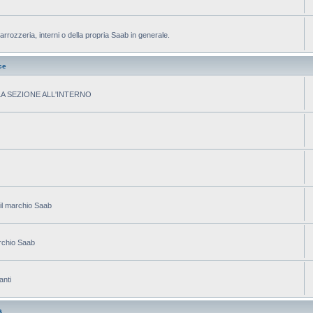
arrozzeria, interni o della propria Saab in generale.
ce
ELLA SEZIONE ALL'INTERNO
 il marchio Saab
archio Saab
anti
a