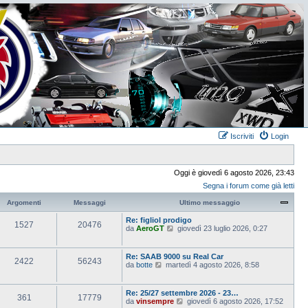
Iscriviti
Login
Oggi è giovedì 6 agosto 2026, 23:43
Segna i forum come già letti
Argomenti
Messaggi
Ultimo messaggio
Re: figliol prodigo
1527
20476
V
da
AeroGT
giovedì 23 luglio 2026, 0:27
e
d
i
Re: SAAB 9000 su Real Car
2422
56243
u
V
da
botte
martedì 4 agosto 2026, 8:58
l
e
t
d
i
i
Re: 25/27 settembre 2026 - 23…
m
361
17779
u
V
da
vinsempre
giovedì 6 agosto 2026, 17:52
o
l