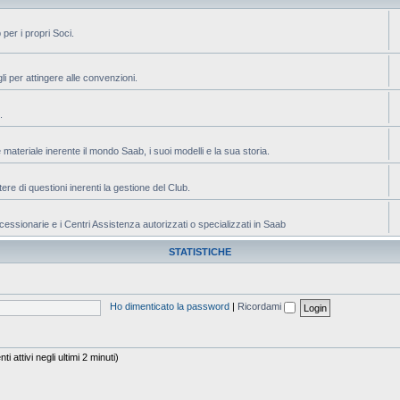
 per i propri Soci.
 per attingere alle convenzioni.
.
riale inerente il mondo Saab, i suoi modelli e la sua storia.
 di questioni inerenti la gestione del Club.
ionarie e i Centri Assistenza autorizzati o specializzati in Saab
STATISTICHE
Ho dimenticato la password
|
Ricordami
i attivi negli ultimi 2 minuti)