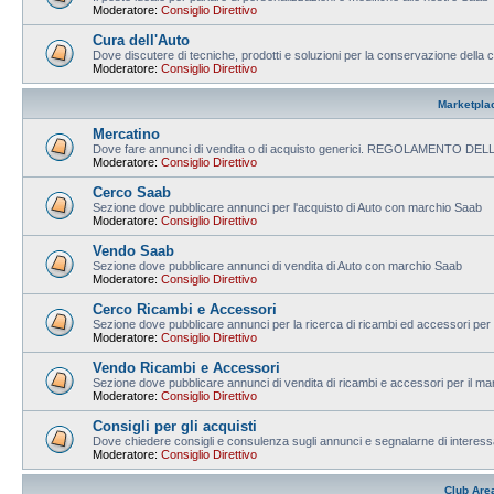
Moderatore:
Consiglio Direttivo
Cura dell'Auto
Dove discutere di tecniche, prodotti e soluzioni per la conservazione della c
Moderatore:
Consiglio Direttivo
Marketpla
Mercatino
Dove fare annunci di vendita o di acquisto generici. REGOLAMENTO D
Moderatore:
Consiglio Direttivo
Cerco Saab
Sezione dove pubblicare annunci per l'acquisto di Auto con marchio Saab
Moderatore:
Consiglio Direttivo
Vendo Saab
Sezione dove pubblicare annunci di vendita di Auto con marchio Saab
Moderatore:
Consiglio Direttivo
Cerco Ricambi e Accessori
Sezione dove pubblicare annunci per la ricerca di ricambi ed accessori per
Moderatore:
Consiglio Direttivo
Vendo Ricambi e Accessori
Sezione dove pubblicare annunci di vendita di ricambi e accessori per il m
Moderatore:
Consiglio Direttivo
Consigli per gli acquisti
Dove chiedere consigli e consulenza sugli annunci e segnalarne di interess
Moderatore:
Consiglio Direttivo
Club Are