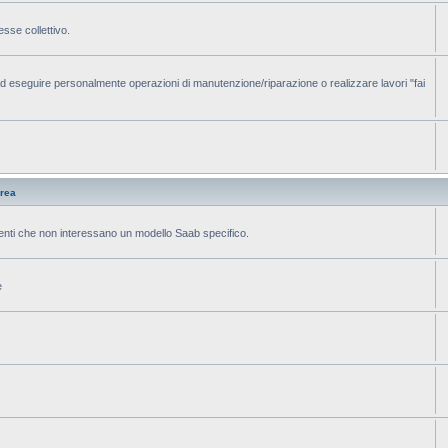
sse collettivo.
 eseguire personalmente operazioni di manutenzione/riparazione o realizzare lavori "fai
rea
menti che non interessano un modello Saab specifico.
e