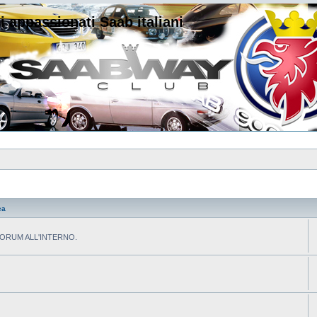
i appassionati Saab italiani
ea
L FORUM ALL'INTERNO.