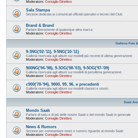
Moderatore:
Consiglio Direttivo
Sala Stampa
Sezione dedicata ai comunicati ufficiali operativi e tecnici del Club
Brand & Brand
Parlare liberamente di qualunque altra marca
Moderatore:
Consiglio Direttivo
Galleria Foto 
9-3NG('02-'11), 9-5NG('10-'11)
Galleria riservata agli album sui modelli più recenti di ultima generazione
Moderatore:
Consiglio Direttivo
900NG('94-'98), 9-3OG('98-'03), 9-5OG('97-'09)
Galleria riservata agli album sui modelli di penultima generazione.
Moderatore:
Consiglio Direttivo
c900('78-'94), 9000, 99, 96, e precedenti
Galleria riservata agli album sui modelli classici e storici
Moderatore:
Consiglio Direttivo
Saab Are
Mondo Saab
Parlare di tutto e di più delle nostre Saab e del mondo Saab in generale
Moderatore:
Consiglio Direttivo
News & Rumors
Sezione per commentare news e rumors riguardo al mondo Saab
Moderatore:
Consiglio Direttivo