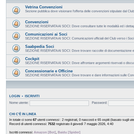
Vetrina Convenzioni
Sezione pubblica dove visionare l'offerta delle convenzioni stipulate dal Club
Convenzioni
SEZIONE RISERVATA AI SOCI: Dove consultare tutte le modalità ed i dettagli
Comunicazioni ai Soci
SEZIONE RISERVATA AI SOCI: Comunicazioni ufficiali del Club verso i Soci
Saabpedia Soci
SEZIONE RISERVATA AI SOCI: Dove trovare raccolte di documentazione e mate
Cockpit
SEZIONE RISERVATA AI SOCI: Dove affrontare argomenti riservati o discutere
Concessionarie e Officine
SEZIONE RISERVATA AI SOCI: Dove trovare e dare informazioni sulle Concess
LOGIN
•
ISCRIVITI
Nome utente:
Password:
CHI C’È IN LINEA
In totale ci sono
67
utenti connessi : 2 registrati, 0 nascosti e 65 ospiti (basato sugli utent
Record di utenti connessi:
7532
registrato il giovedì 7 maggio 2026, 4:40
Iscritti connessi:
Amazon [Bot]
,
Baidu [Spider]