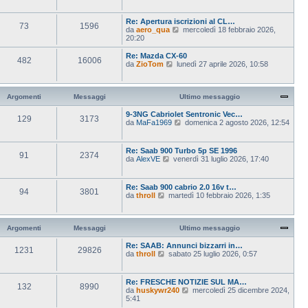
e
m
t
d
e
i
i
s
Re: Apertura iscrizioni al CL…
m
73
1596
u
s
V
da
aero_qua
mercoledì 18 febbraio 2026,
o
l
a
e
20:20
m
t
g
d
e
i
g
i
s
Re: Mazda CX-60
m
482
16006
i
u
s
V
da
ZioTom
lunedì 27 aprile 2026, 10:58
o
o
l
a
e
m
t
g
d
e
i
g
i
s
m
i
u
Argomenti
Messaggi
Ultimo messaggio
s
o
o
l
a
m
t
9-3NG Cabriolet Sentronic Vec…
g
129
3173
e
i
V
da
MaFa1969
domenica 2 agosto 2026, 12:54
g
s
m
e
i
s
o
d
o
a
m
i
Re: Saab 900 Turbo 5p SE 1996
g
e
91
2374
u
V
da
AlexVE
venerdì 31 luglio 2026, 17:40
g
s
l
e
i
s
t
d
o
a
i
i
Re: Saab 900 cabrio 2.0 16v t…
g
m
94
3801
u
V
da
throll
martedì 10 febbraio 2026, 1:35
g
o
l
e
i
m
t
d
o
e
i
i
s
m
u
Argomenti
Messaggi
Ultimo messaggio
s
o
l
a
m
t
Re: SAAB: Annunci bizzarri in…
g
e
1231
29826
i
V
da
throll
sabato 25 luglio 2026, 0:57
g
s
m
e
i
s
o
d
o
a
m
i
Re: FRESCHE NOTIZIE SUL MA…
g
e
132
8990
u
V
da
huskywr240
g
mercoledì 25 dicembre 2024,
s
l
e
5:41
i
s
t
d
o