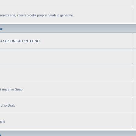
arrozzeria, interni o della propria Saab in generale.
ce
ELLA SEZIONE ALL'INTERNO
 il marchio Saab
archio Saab
anti
a