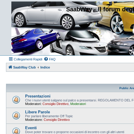
SaabWay - Il forum degl
Collegamenti Rapidi
FAQ
SaabWay Club
Indice
Public Ar
Presentazioni
Che i nuovi utenti salgano sul palco a presentarsi. REGOLAMENTO DE
Moderatori:
Consiglio Direttivo
,
Moderatori
Libere Parole
Per parlare liberamente Off Topic
Moderatore:
Consiglio Direttivo
Eventi
Dove poter trovare o proporre occasioni di incontro con gli altri utenti