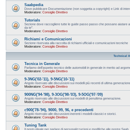
Saabpedia
Dove pubblicare Documentazione (non soggetta a copyright) e Link di intere
Moderatore:
Consiglio Direttivo
Tutorials
Sezione dove raccogliere tutte le guide passo passo che possano aiutare ad
da te".
Moderatore:
Consiglio Direttivo
Richiami e Comunicazioni
Sezione riservata alla raccolta di richiami ufficiali e comunicazioni tecniche
Moderatore:
Consiglio Direttivo
Technical A
Tecnica in Generale
Parliamo dell'aspetto tecnico delle automobili in generale in merito ad argo
Moderatore:
Consiglio Direttivo
9-3NG('02-'11), 9-5NG('10-'11)
Angolo riservato alle discussioni sui modelli più recenti di ultima generazion
Moderatore:
Consiglio Direttivo
900NG('94-'98), 9-3OG('98-'03), 9-5OG('97-'09)
Angolo riservato alle discussioni sui modelli di penultima generazione.
Moderatore:
Consiglio Direttivo
c900('78-'94), 9000, 99, 96, e precedenti
Angolo riservato alle discussioni inerenti i modelli classici e storici.
Moderatore:
Consiglio Direttivo
Tuning Tank
Il posto ideale per parlare di personalizzazioni e modifiche alle nostre Saab