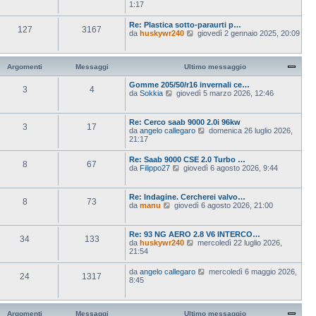
a
e
1:17
m
t
g
d
e
i
g
i
s
Re: Plastica sotto-paraurti p…
m
i
127
3167
u
s
V
da
huskywr240
giovedì 2 gennaio 2025, 20:09
o
o
l
a
e
m
t
g
d
e
i
g
i
s
m
i
u
Argomenti
Messaggi
Ultimo messaggio
s
o
o
l
a
m
t
Gomme 205/50/r16 invernali ce…
g
e
3
4
i
V
da
Sokkia
g
giovedì 5 marzo 2026, 12:46
s
m
e
i
s
o
d
o
a
m
i
Re: Cerco saab 9000 2.0i 96kw
g
e
3
17
u
V
da
angelo callegaro
g
domenica 26 luglio 2026,
s
l
e
21:17
i
s
t
d
o
a
i
i
Re: ⁠Saab 9000 CSE 2.0 Turbo …
g
m
8
67
u
V
da
Filippo27
giovedì 6 agosto 2026, 9:44
g
o
l
e
i
m
t
d
o
e
i
i
s
Re: Indagine. Cercherei valvo…
m
8
73
u
s
V
da
manu
giovedì 6 agosto 2026, 21:00
o
l
a
e
m
t
g
d
e
i
g
i
s
Re: 93 NG AERO 2.8 V6 INTERCO…
m
i
34
133
u
s
V
da
huskywr240
mercoledì 22 luglio 2026,
o
o
l
a
e
21:54
m
t
g
d
e
i
g
i
s
V
da
angelo callegaro
mercoledì 6 maggio 2026,
m
i
24
1317
u
s
e
8:45
o
o
l
a
d
m
t
g
i
e
i
g
u
s
m
i
l
Argomenti
Messaggi
Ultimo messaggio
s