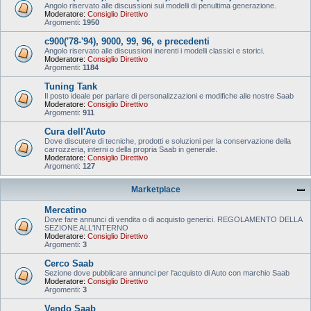
Angolo riservato alle discussioni sui modelli di penultima generazione.
Moderatore:
Consiglio Direttivo
Argomenti:
1950
c900('78-'94), 9000, 99, 96, e precedenti
Angolo riservato alle discussioni inerenti i modelli classici e storici.
Moderatore:
Consiglio Direttivo
Argomenti:
1184
Tuning Tank
Il posto ideale per parlare di personalizzazioni e modifiche alle nostre Saab
Moderatore:
Consiglio Direttivo
Argomenti:
911
Cura dell'Auto
Dove discutere di tecniche, prodotti e soluzioni per la conservazione della
carrozzeria, interni o della propria Saab in generale.
Moderatore:
Consiglio Direttivo
Argomenti:
127
Marketplace
Mercatino
Dove fare annunci di vendita o di acquisto generici. REGOLAMENTO DELLA
SEZIONE ALL'INTERNO
Moderatore:
Consiglio Direttivo
Argomenti:
3
Cerco Saab
Sezione dove pubblicare annunci per l'acquisto di Auto con marchio Saab
Moderatore:
Consiglio Direttivo
Argomenti:
3
Vendo Saab