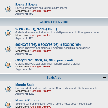
Brand & Brand
Parlare liberamente di qualunque altra marca
Moderatore:
Consiglio Direttivo
Argomenti:
482
Galleria Foto & Video
9-3NG('02-'11), 9-5NG('10-'11)
Galleria riservata agli album sui modelli più recenti di ultima generazione
Moderatore:
Consiglio Direttivo
Argomenti:
129
900NG('94-'98), 9-3OG('98-'03), 9-5OG('97-'09)
Galleria riservata agli album sui modelli di penultima generazione.
Moderatore:
Consiglio Direttivo
Argomenti:
91
c900('78-'94), 9000, 99, 96, e precedenti
Galleria riservata agli album sui modelli classici e storici
Moderatore:
Consiglio Direttivo
Argomenti:
94
Saab Area
Mondo Saab
Parlare di tutto e di più delle nostre Saab e del mondo Saab in generale
Moderatore:
Consiglio Direttivo
Argomenti:
1231
News & Rumors
Sezione per commentare news e rumors riguardo al mondo Saab
Moderatore:
Consiglio Direttivo