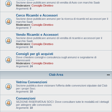
Sezione dove pubblicare annunci di vendita di Auto con marchio Saab
Moderatore:
Consiglio Direttivo
Argomenti:
8
Cerco Ricambi e Accessori
Sezione dove pubblicare annunci per la ricerca di ricambi ed accessori per il
marchio Saab
Moderatore:
Consiglio Direttivo
Argomenti:
7
Vendo Ricambi e Accessori
Sezione dove pubblicare annunci di vendita di ricambi e accessori per il
marchio Saab
Moderatore:
Consiglio Direttivo
Argomenti:
34
Consigli per gli acquisti
Dove chiedere consigli e consulenza sugli annunci e segnalarne di
interessanti
Moderatore:
Consiglio Direttivo
Argomenti:
24
Club Area
Vetrina Convenzioni
Sezione pubblica dove visionare l'offerta delle convenzioni stipulate dal Club
per i propri Soci.
Argomenti:
10
Convenzioni
SEZIONE RISERVATA AI SOCI: Dove consultare tutte le modalità ed i dettagli
per attingere alle convenzioni.
Argomenti:
10