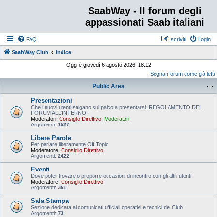
SaabWay - Il forum degli
appassionati Saab italiani
FAQ
Iscriviti
Login
SaabWay Club
Indice
Oggi è giovedì 6 agosto 2026, 18:12
Segna i forum come già letti
Public Area
Presentazioni
Che i nuovi utenti salgano sul palco a presentarsi. REGOLAMENTO DEL
FORUM ALL'INTERNO.
Moderatori:
Consiglio Direttivo
,
Moderatori
Argomenti:
1527
Libere Parole
Per parlare liberamente Off Topic
Moderatore:
Consiglio Direttivo
Argomenti:
2422
Eventi
Dove poter trovare o proporre occasioni di incontro con gli altri utenti
Moderatore:
Consiglio Direttivo
Argomenti:
361
Sala Stampa
Sezione dedicata ai comunicati ufficiali operativi e tecnici del Club
Argomenti:
73