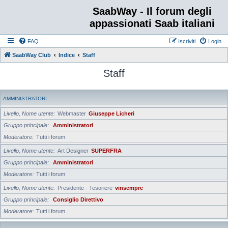
SaabWay - Il forum degli
appassionati Saab italiani
FAQ
Iscriviti
Login
SaabWay Club
Indice
Staff
Staff
AMMINISTRATORI
Livello, Nome utente
Webmaster
Giuseppe Licheri
Gruppo principale
Amministratori
Moderatore
Tutti i forum
Livello, Nome utente
Art Designer
SUPERFRA
Gruppo principale
Amministratori
Moderatore
Tutti i forum
Livello, Nome utente
Presidente - Tesoriere
vinsempre
Gruppo principale
Consiglio Direttivo
Moderatore
Tutti i forum