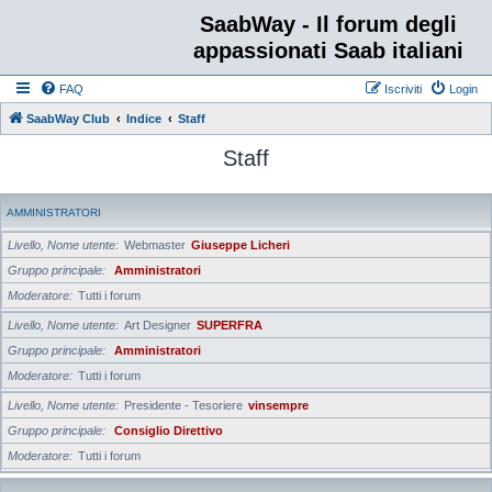
SaabWay - Il forum degli
appassionati Saab italiani
FAQ
Iscriviti
Login
SaabWay Club
Indice
Staff
Staff
AMMINISTRATORI
Livello, Nome utente
Webmaster
Giuseppe Licheri
Gruppo principale
Amministratori
Moderatore
Tutti i forum
Livello, Nome utente
Art Designer
SUPERFRA
Gruppo principale
Amministratori
Moderatore
Tutti i forum
Livello, Nome utente
Presidente - Tesoriere
vinsempre
Gruppo principale
Consiglio Direttivo
Moderatore
Tutti i forum