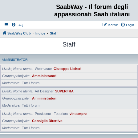
SaabWay - Il forum degli
appassionati Saab italiani
FAQ
Iscriviti
Login
SaabWay Club
Indice
Staff
Staff
AMMINISTRATORI
Livello, Nome utente
Webmaster
Giuseppe Licheri
Gruppo principale
Amministratori
Moderatore
Tutti i forum
Livello, Nome utente
Art Designer
SUPERFRA
Gruppo principale
Amministratori
Moderatore
Tutti i forum
Livello, Nome utente
Presidente - Tesoriere
vinsempre
Gruppo principale
Consiglio Direttivo
Moderatore
Tutti i forum