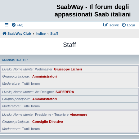
SaabWay - Il forum degli
appassionati Saab italiani
FAQ
Iscriviti
Login
SaabWay Club
Indice
Staff
Staff
AMMINISTRATORI
Livello, Nome utente
Webmaster
Giuseppe Licheri
Gruppo principale
Amministratori
Moderatore
Tutti i forum
Livello, Nome utente
Art Designer
SUPERFRA
Gruppo principale
Amministratori
Moderatore
Tutti i forum
Livello, Nome utente
Presidente - Tesoriere
vinsempre
Gruppo principale
Consiglio Direttivo
Moderatore
Tutti i forum