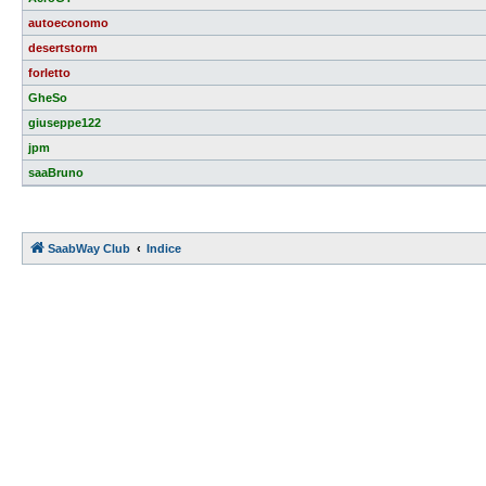
autoeconomo
desertstorm
forletto
GheSo
giuseppe122
jpm
saaBruno
SaabWay Club
Indice