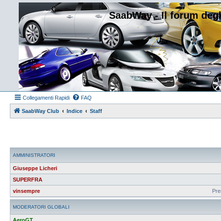
SaabWay - Il forum degl
Collegamenti Rapidi
FAQ
SaabWay Club
Indice
Staff
AMMINISTRATORI
Giuseppe Licheri
SUPERFRA
vinsempre
Pre
MODERATORI GLOBALI
AeroGT