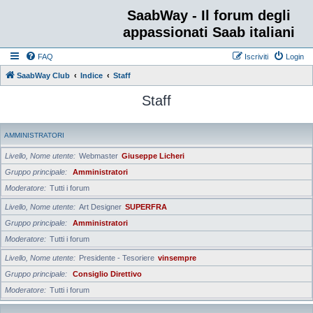
SaabWay - Il forum degli
appassionati Saab italiani
FAQ
Iscriviti
Login
SaabWay Club
Indice
Staff
Staff
AMMINISTRATORI
Livello, Nome utente
Webmaster
Giuseppe Licheri
Gruppo principale
Amministratori
Moderatore
Tutti i forum
Livello, Nome utente
Art Designer
SUPERFRA
Gruppo principale
Amministratori
Moderatore
Tutti i forum
Livello, Nome utente
Presidente - Tesoriere
vinsempre
Gruppo principale
Consiglio Direttivo
Moderatore
Tutti i forum