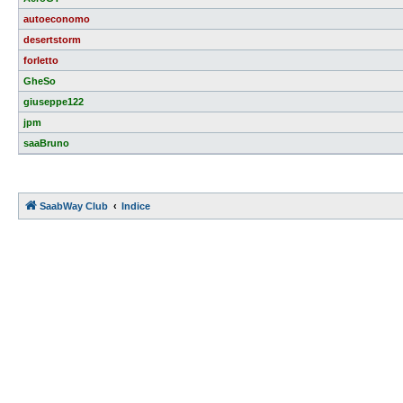
autoeconomo
desertstorm
forletto
GheSo
giuseppe122
jpm
saaBruno
SaabWay Club
Indice