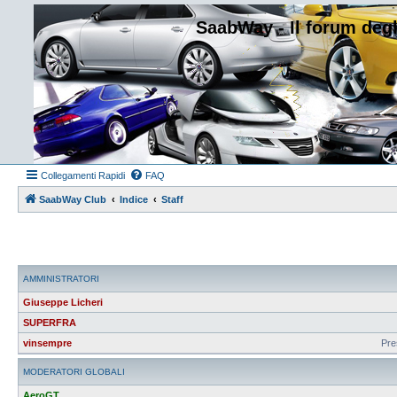
SaabWay - Il forum degl
Collegamenti Rapidi
FAQ
SaabWay Club
Indice
Staff
AMMINISTRATORI
Giuseppe Licheri
SUPERFRA
vinsempre
Pre
MODERATORI GLOBALI
AeroGT