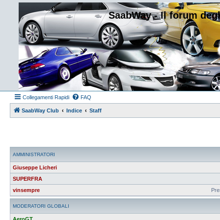
SaabWay - Il forum degl
Collegamenti Rapidi
FAQ
SaabWay Club
Indice
Staff
AMMINISTRATORI
Giuseppe Licheri
SUPERFRA
vinsempre
Pre
MODERATORI GLOBALI
AeroGT