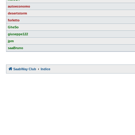
autoeconomo
desertstorm
forletto
GheSo
giuseppe122
jpm
saaBruno
SaabWay Club
Indice