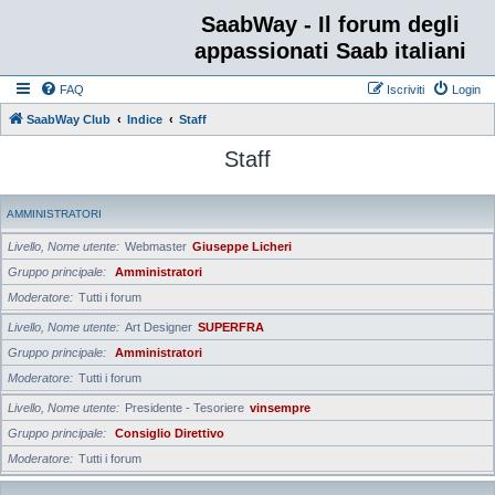
SaabWay - Il forum degli
appassionati Saab italiani
FAQ
Iscriviti
Login
SaabWay Club
Indice
Staff
Staff
AMMINISTRATORI
Livello, Nome utente
Webmaster
Giuseppe Licheri
Gruppo principale
Amministratori
Moderatore
Tutti i forum
Livello, Nome utente
Art Designer
SUPERFRA
Gruppo principale
Amministratori
Moderatore
Tutti i forum
Livello, Nome utente
Presidente - Tesoriere
vinsempre
Gruppo principale
Consiglio Direttivo
Moderatore
Tutti i forum