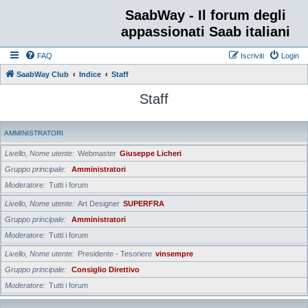
SaabWay - Il forum degli
appassionati Saab italiani
FAQ
Iscriviti
Login
SaabWay Club
Indice
Staff
Staff
AMMINISTRATORI
Livello, Nome utente
Webmaster
Giuseppe Licheri
Gruppo principale
Amministratori
Moderatore
Tutti i forum
Livello, Nome utente
Art Designer
SUPERFRA
Gruppo principale
Amministratori
Moderatore
Tutti i forum
Livello, Nome utente
Presidente - Tesoriere
vinsempre
Gruppo principale
Consiglio Direttivo
Moderatore
Tutti i forum