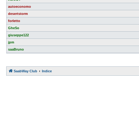
autoeconomo
desertstorm
forletto
GheSo
giuseppe122
jpm
saaBruno
SaabWay Club
Indice