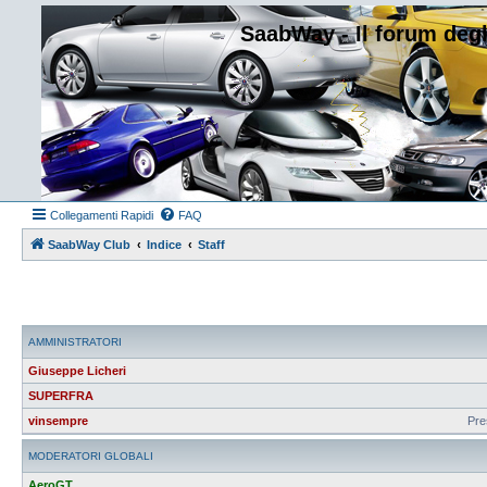
SaabWay - Il forum degl
Collegamenti Rapidi
FAQ
SaabWay Club
Indice
Staff
AMMINISTRATORI
Giuseppe Licheri
SUPERFRA
vinsempre
Pre
MODERATORI GLOBALI
AeroGT