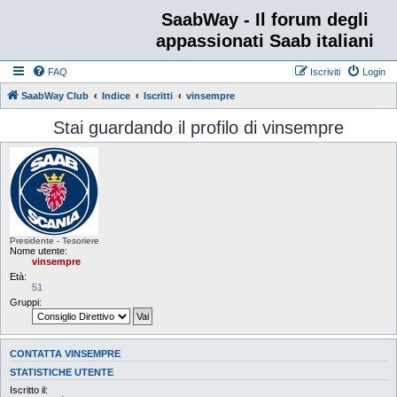
SaabWay - Il forum degli
appassionati Saab italiani
FAQ
Iscriviti
Login
SaabWay Club
Indice
Iscritti
vinsempre
Stai guardando il profilo di vinsempre
Presidente - Tesoriere
Nome utente:
vinsempre
Età:
51
Gruppi:
CONTATTA VINSEMPRE
STATISTICHE UTENTE
Iscritto il: