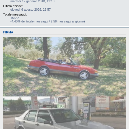
martedì 12 gennaio 2010, 12:13
Ultima azione:
giovedì 6 agosto 2026, 23:57
Totale messaggi:
15632
(4.40% del totale messaggi / 2.58 messaggi al giorno)
FIRMA