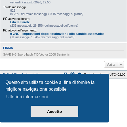
venerdì 7 agosto 2026, 19:56
Totale messaggi:
822
(0.23% del totale messaggi / 0.15 messaggi al giorno)
Più attivo nel forum:
Libere Parole
(233 messaggi / 28.35% dei messaggi dell’utente)
Più attivo nell’argomento:
9-3NG - Impressioni dopo sostituzione olio cambio automatico
(11 messaggi / 1.34% dei messaggi dell’utente)
FIRMA
SAAB 9-3 SportHatch TiD Vector 2008 Sentronic
Vai a
SaabWay Club
Indice
Tutti gli orari sono
UTC+02:00
Questo sito utilizza cookie al fine di fornire la
Style Developer by ©
GTA game
Forum.
Creato da
phpBB
® Forum Software © phpBB Limited
migliore navigazione possibile
Traduzione Italiana
phpBB-Italia.it
Ulteriori informazioni
Privacy
|
Condizioni
Accetto