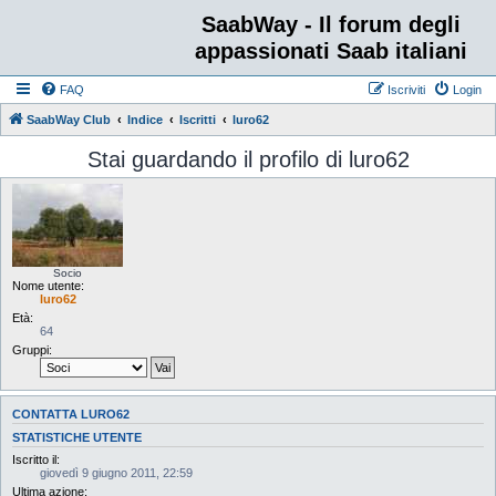
SaabWay - Il forum degli
appassionati Saab italiani
FAQ
Iscriviti
Login
SaabWay Club
Indice
Iscritti
luro62
Stai guardando il profilo di luro62
Socio
Nome utente:
luro62
Età:
64
Gruppi:
CONTATTA LURO62
STATISTICHE UTENTE
Iscritto il:
giovedì 9 giugno 2011, 22:59
Ultima azione: