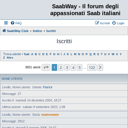
SaabWay - Il forum degli
appassionati Saab italiani
FAQ
Iscriviti
Login
SaabWay Club
Indice
Iscritti
Iscritti
Trova utente
•
Tutti
A
B
C
D
E
F
G
H
I
J
K
L
M
N
O
P
Q
R
S
T
U
V
W
X
Y
Z
Altro
Pagina
1
di
122
1
2
3
4
5
122
Prossimo
3651 utenti
…
NOME UTENTE
Livello, Nome utente
Utente
Patrick
Messaggi
27
Iscritto il
martedì 14 dicembre 2004, 18:27
Ultima azione
sabato 9 settembre 2023, 1:08
Livello, Nome utente
Socio
mattomatte
Messaggi
2812
Iscritto il
giovedì 5 maggio 2005, 16:47