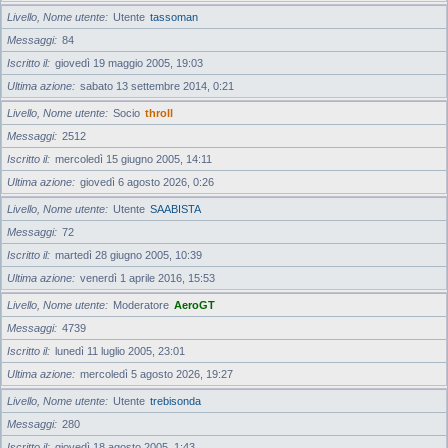
Livello, Nome utente
Utente
tassoman
Messaggi
84
Iscritto il
giovedì 19 maggio 2005, 19:03
Ultima azione
sabato 13 settembre 2014, 0:21
Livello, Nome utente
Socio
throll
Messaggi
2512
Iscritto il
mercoledì 15 giugno 2005, 14:11
Ultima azione
giovedì 6 agosto 2026, 0:26
Livello, Nome utente
Utente
SAABISTA
Messaggi
72
Iscritto il
martedì 28 giugno 2005, 10:39
Ultima azione
venerdì 1 aprile 2016, 15:53
Livello, Nome utente
Moderatore
AeroGT
Messaggi
4739
Iscritto il
lunedì 11 luglio 2005, 23:01
Ultima azione
mercoledì 5 agosto 2026, 19:27
Livello, Nome utente
Utente
trebisonda
Messaggi
280
Iscritto il
giovedì 18 agosto 2005, 1:43