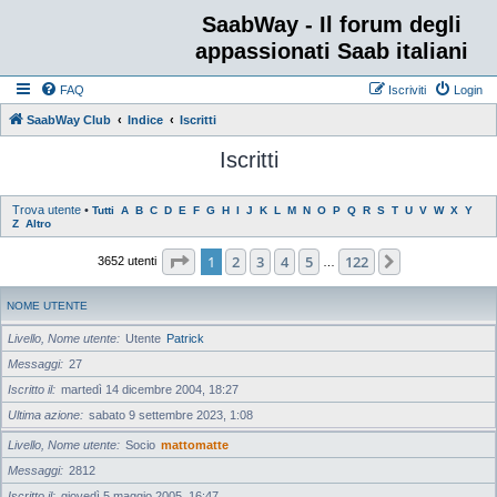
SaabWay - Il forum degli
appassionati Saab italiani
FAQ
Iscriviti
Login
SaabWay Club
Indice
Iscritti
Iscritti
Trova utente
•
Tutti
A
B
C
D
E
F
G
H
I
J
K
L
M
N
O
P
Q
R
S
T
U
V
W
X
Y
Z
Altro
Pagina
1
di
122
1
2
3
4
5
122
Prossimo
3652 utenti
…
NOME UTENTE
Livello, Nome utente
Utente
Patrick
Messaggi
27
Iscritto il
martedì 14 dicembre 2004, 18:27
Ultima azione
sabato 9 settembre 2023, 1:08
Livello, Nome utente
Socio
mattomatte
Messaggi
2812
Iscritto il
giovedì 5 maggio 2005, 16:47