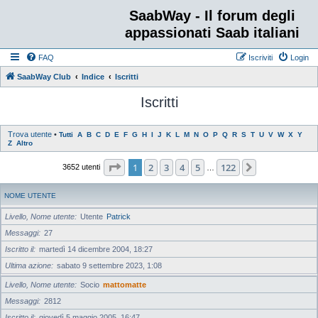
SaabWay - Il forum degli
appassionati Saab italiani
FAQ
Iscriviti
Login
SaabWay Club
Indice
Iscritti
Iscritti
Trova utente
•
Tutti
A
B
C
D
E
F
G
H
I
J
K
L
M
N
O
P
Q
R
S
T
U
V
W
X
Y
Z
Altro
Pagina
1
di
122
1
2
3
4
5
122
Prossimo
3652 utenti
…
NOME UTENTE
Livello, Nome utente
Utente
Patrick
Messaggi
27
Iscritto il
martedì 14 dicembre 2004, 18:27
Ultima azione
sabato 9 settembre 2023, 1:08
Livello, Nome utente
Socio
mattomatte
Messaggi
2812
Iscritto il
giovedì 5 maggio 2005, 16:47