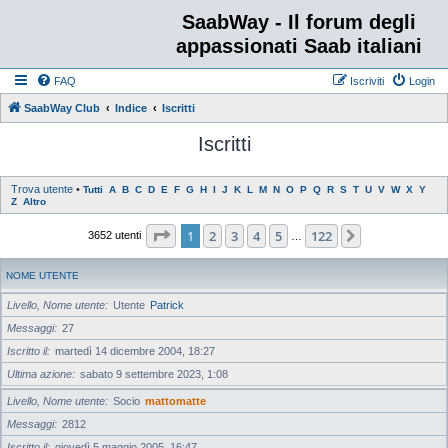
SaabWay - Il forum degli
appassionati Saab italiani
FAQ
Iscriviti
Login
SaabWay Club
Indice
Iscritti
Iscritti
Trova utente
•
Tutti
A
B
C
D
E
F
G
H
I
J
K
L
M
N
O
P
Q
R
S
T
U
V
W
X
Y
Z
Altro
Pagina
1
di
122
1
2
3
4
5
122
Prossimo
3652 utenti
…
NOME UTENTE
Livello, Nome utente
Utente
Patrick
Messaggi
27
Iscritto il
martedì 14 dicembre 2004, 18:27
Ultima azione
sabato 9 settembre 2023, 1:08
Livello, Nome utente
Socio
mattomatte
Messaggi
2812
Iscritto il
giovedì 5 maggio 2005, 16:47