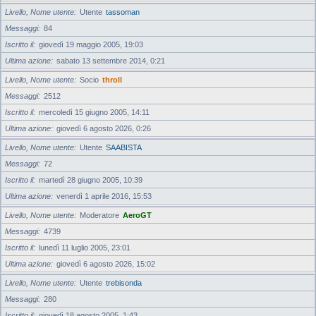
Livello, Nome utente
Utente
tassoman
Messaggi
84
Iscritto il
giovedì 19 maggio 2005, 19:03
Ultima azione
sabato 13 settembre 2014, 0:21
Livello, Nome utente
Socio
throll
Messaggi
2512
Iscritto il
mercoledì 15 giugno 2005, 14:11
Ultima azione
giovedì 6 agosto 2026, 0:26
Livello, Nome utente
Utente
SAABISTA
Messaggi
72
Iscritto il
martedì 28 giugno 2005, 10:39
Ultima azione
venerdì 1 aprile 2016, 15:53
Livello, Nome utente
Moderatore
AeroGT
Messaggi
4739
Iscritto il
lunedì 11 luglio 2005, 23:01
Ultima azione
giovedì 6 agosto 2026, 15:02
Livello, Nome utente
Utente
trebisonda
Messaggi
280
Iscritto il
giovedì 18 agosto 2005, 1:43