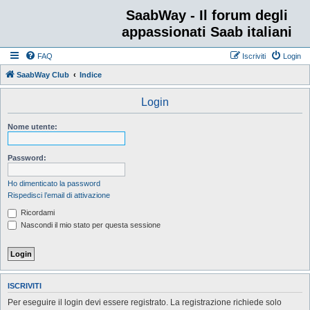
SaabWay - Il forum degli
appassionati Saab italiani
FAQ
Iscriviti
Login
SaabWay Club
Indice
Login
Nome utente:
Password:
Ho dimenticato la password
Rispedisci l’email di attivazione
Ricordami
Nascondi il mio stato per questa sessione
ISCRIVITI
Per eseguire il login devi essere registrato. La registrazione richiede solo