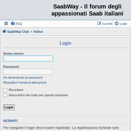
SaabWay - Il forum degli
appassionati Saab italiani
FAQ
Iscriviti
Login
SaabWay Club
Indice
Login
Nome utente:
Password:
Ho dimenticato la password
Rispedisci l’email di attivazione
Ricordami
Nascondi il mio stato per questa sessione
ISCRIVITI
Per eseguire il login devi essere registrato. La registrazione richiede solo