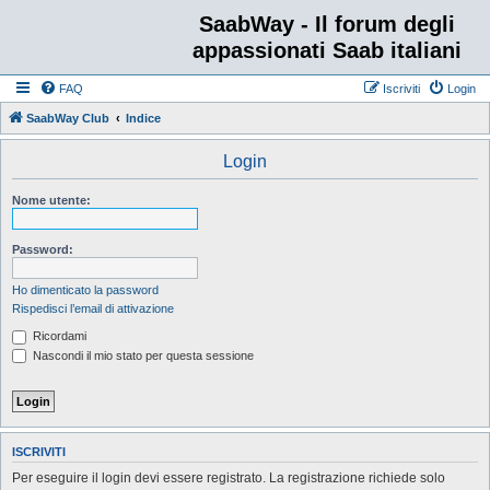
SaabWay - Il forum degli
appassionati Saab italiani
FAQ
Iscriviti
Login
SaabWay Club
Indice
Login
Nome utente:
Password:
Ho dimenticato la password
Rispedisci l’email di attivazione
Ricordami
Nascondi il mio stato per questa sessione
ISCRIVITI
Per eseguire il login devi essere registrato. La registrazione richiede solo