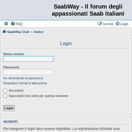
SaabWay - Il forum degli
appassionati Saab italiani
FAQ
Iscriviti
Login
SaabWay Club
Indice
Login
Nome utente:
Password:
Ho dimenticato la password
Rispedisci l’email di attivazione
Ricordami
Nascondi il mio stato per questa sessione
ISCRIVITI
Per eseguire il login devi essere registrato. La registrazione richiede solo