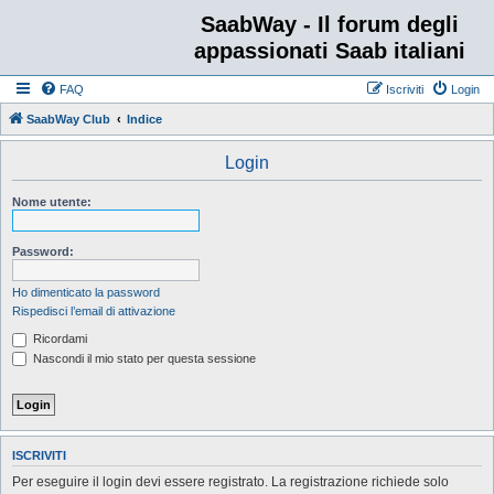
SaabWay - Il forum degli
appassionati Saab italiani
FAQ
Iscriviti
Login
SaabWay Club
Indice
Login
Nome utente:
Password:
Ho dimenticato la password
Rispedisci l’email di attivazione
Ricordami
Nascondi il mio stato per questa sessione
ISCRIVITI
Per eseguire il login devi essere registrato. La registrazione richiede solo