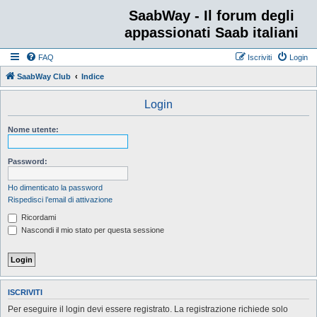
SaabWay - Il forum degli
appassionati Saab italiani
FAQ
Iscriviti
Login
SaabWay Club
Indice
Login
Nome utente:
Password:
Ho dimenticato la password
Rispedisci l’email di attivazione
Ricordami
Nascondi il mio stato per questa sessione
ISCRIVITI
Per eseguire il login devi essere registrato. La registrazione richiede solo