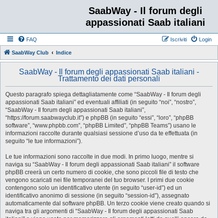
SaabWay - Il forum degli
appassionati Saab italiani
FAQ
Iscriviti
Login
SaabWay Club
Indice
SaabWay - Il forum degli appassionati Saab italiani -
Trattamento dei dati personali
Questo paragrafo spiega dettagliatamente come “SaabWay - Il forum degli
appassionati Saab italiani” ed eventuali affiliati (in seguito “noi”, “nostro”,
“SaabWay - Il forum degli appassionati Saab italiani”,
“https://forum.saabwayclub.it”) e phpBB (in seguito “essi”, “loro”, “phpBB
software”, “www.phpbb.com”, “phpBB Limited”, “phpBB Teams”) usano le
informazioni raccolte durante qualsiasi sessione d’uso da te effettuata (in
seguito “le tue informazioni”).
Le tue informazioni sono raccolte in due modi. In primo luogo, mentre si
naviga su “SaabWay - Il forum degli appassionati Saab italiani” il software
phpBB creerà un certo numero di cookie, che sono piccoli file di testo che
vengono scaricati nei file temporanei del tuo browser. I primi due cookie
contengono solo un identificativo utente (in seguito “user-id”) ed un
identificativo anonimo di sessione (in seguito “session-id”), assegnato
automaticamente dal software phpBB. Un terzo cookie viene creato quando si
naviga tra gli argomenti di “SaabWay - Il forum degli appassionati Saab