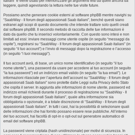
italiani” e viene usato per memorizzare gli argomenti letti da quelli ancora da
leggere, quindi agevolando la lettura nelle tue visite future.
Possiamo anche generare cookie esterni al software phpBB mentre navighi su
“SaabWay - Il forum degli appassionati Saab italiani”, benché questi siano
estranei agli scopi di questo documento che intende trattare solo quelli creati
dal software phpBB. Il secondo metodo di raccolta delle tue informazioni è
dato da quello che tu inserisci volontariamente. Con questo sono intesi e non
limitati ad essi: inviare messaggi come utente ospite (in seguito “messaggi da
ospite”), registrarsi su “SaabWay - Il forum degli appassionati Saab italiani” (in
seguito “il tuo account”) e l’invio di messaggi dopo la registrazione e l’accesso
(in seguito “i tuoi messaggi”).
Il tuo account avrà, di base, un unico nome identificativo (in seguito “il tuo
nome utente”), una password da usare per accedere al tuo account (in seguito
“la tua password”) ed un indirizzo email valido (in seguito “la tua email”). Le
informazioni rilasciate per l’apertura dell’account su “SaabWay - Il forum degli
appassionati Saab italiani” sono protette dalle Leggi sulla Privacy dello Stato
che ospita il server. In aggiunta alle informazioni di nome utente, password ed
indirizzo email richiesti durante il processo di registrazione su “SaabWay - Il
forum degli appassionati Saab italiani”, quale altra informazione sia
obbligatoria o opzionale, è a totale discrezione di “SaabWay - Il forum degli
appassionati Saab italiani”. In tutti i casi, hai la possibilità di selezionare quali
delle informazioni che hai fornito possano essere rese pubbliche. All’interno
del tuo account, hai facoltà di opt-in o opt-out sul generatore automatico di
email del software phpBB.
La password viene criptata (hash unidirezionale) per motivi di sicurezza. In