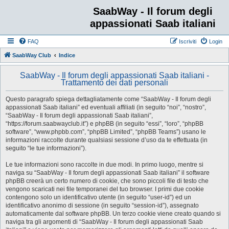
SaabWay - Il forum degli
appassionati Saab italiani
FAQ
Iscriviti
Login
SaabWay Club
Indice
SaabWay - Il forum degli appassionati Saab italiani -
Trattamento dei dati personali
Questo paragrafo spiega dettagliatamente come “SaabWay - Il forum degli
appassionati Saab italiani” ed eventuali affiliati (in seguito “noi”, “nostro”,
“SaabWay - Il forum degli appassionati Saab italiani”,
“https://forum.saabwayclub.it”) e phpBB (in seguito “essi”, “loro”, “phpBB
software”, “www.phpbb.com”, “phpBB Limited”, “phpBB Teams”) usano le
informazioni raccolte durante qualsiasi sessione d’uso da te effettuata (in
seguito “le tue informazioni”).
Le tue informazioni sono raccolte in due modi. In primo luogo, mentre si
naviga su “SaabWay - Il forum degli appassionati Saab italiani” il software
phpBB creerà un certo numero di cookie, che sono piccoli file di testo che
vengono scaricati nei file temporanei del tuo browser. I primi due cookie
contengono solo un identificativo utente (in seguito “user-id”) ed un
identificativo anonimo di sessione (in seguito “session-id”), assegnato
automaticamente dal software phpBB. Un terzo cookie viene creato quando si
naviga tra gli argomenti di “SaabWay - Il forum degli appassionati Saab