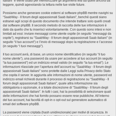
italiani” e viene usato per memorizzare gli argomenti letti da quelli ancora da
leggere, quindi agevolando la lettura nelle tue visite future.
Possiamo anche generare cookie esterni al software phpBB mentre navighi su
“SaabWay - Il forum degli appassionati Saab italiani”, benché questi siano
estranei agli scopi di questo documento che intende trattare solo quelli creati
dal software phpBB. Il secondo metodo di raccolta delle tue informazioni è
dato da quello che tu inserisci volontariamente. Con questo sono intesi e non
limitati ad essi: inviare messaggi come utente ospite (in seguito “messaggi da
ospite”), registrarsi su “SaabWay - Il forum degli appassionati Saab italiani” (in
seguito “il tuo account”) e l’invio di messaggi dopo la registrazione e l’accesso
(in seguito “i tuoi messaggi”).
Il tuo account avrà, di base, un unico nome identificativo (in seguito “il tuo
nome utente”), una password da usare per accedere al tuo account (in seguito
“la tua password”) ed un indirizzo email valido (in seguito “la tua email”). Le
informazioni rilasciate per l’apertura dell’account su “SaabWay - Il forum degli
appassionati Saab italiani” sono protette dalle Leggi sulla Privacy dello Stato
che ospita il server. In aggiunta alle informazioni di nome utente, password ed
indirizzo email richiesti durante il processo di registrazione su “SaabWay - Il
forum degli appassionati Saab italiani”, quale altra informazione sia
obbligatoria o opzionale, è a totale discrezione di “SaabWay - Il forum degli
appassionati Saab italiani”. In tutti i casi, hai la possibilità di selezionare quali
delle informazioni che hai fornito possano essere rese pubbliche. All’interno
del tuo account, hai facoltà di opt-in o opt-out sul generatore automatico di
email del software phpBB.
La password viene criptata (hash unidirezionale) per motivi di sicurezza. In