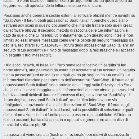
italiani” e viene usato per memorizzare gli argomenti letti da quelli ancora da
leggere, quindi agevolando la lettura nelle tue visite future.
Possiamo anche generare cookie esterni al software phpBB mentre navighi su
“SaabWay - Il forum degli appassionati Saab italiani”, benché questi siano
estranei agli scopi di questo documento che intende trattare solo quelli creati
dal software phpBB. Il secondo metodo di raccolta delle tue informazioni è
dato da quello che tu inserisci volontariamente. Con questo sono intesi e non
limitati ad essi: inviare messaggi come utente ospite (in seguito “messaggi da
ospite”), registrarsi su “SaabWay - Il forum degli appassionati Saab italiani” (in
seguito “il tuo account”) e l’invio di messaggi dopo la registrazione e l’accesso
(in seguito “i tuoi messaggi”).
Il tuo account avrà, di base, un unico nome identificativo (in seguito “il tuo
nome utente”), una password da usare per accedere al tuo account (in seguito
“la tua password”) ed un indirizzo email valido (in seguito “la tua email”). Le
informazioni rilasciate per l’apertura dell’account su “SaabWay - Il forum degli
appassionati Saab italiani” sono protette dalle Leggi sulla Privacy dello Stato
che ospita il server. In aggiunta alle informazioni di nome utente, password ed
indirizzo email richiesti durante il processo di registrazione su “SaabWay - Il
forum degli appassionati Saab italiani”, quale altra informazione sia
obbligatoria o opzionale, è a totale discrezione di “SaabWay - Il forum degli
appassionati Saab italiani”. In tutti i casi, hai la possibilità di selezionare quali
delle informazioni che hai fornito possano essere rese pubbliche. All’interno
del tuo account, hai facoltà di opt-in o opt-out sul generatore automatico di
email del software phpBB.
La password viene criptata (hash unidirezionale) per motivi di sicurezza. In