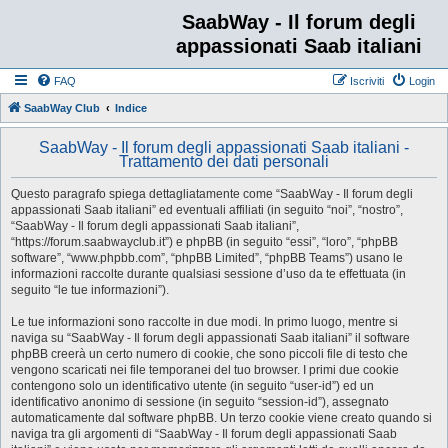
SaabWay - Il forum degli
appassionati Saab italiani
FAQ
Iscriviti
Login
SaabWay Club
Indice
SaabWay - Il forum degli appassionati Saab italiani -
Trattamento dei dati personali
Questo paragrafo spiega dettagliatamente come “SaabWay - Il forum degli
appassionati Saab italiani” ed eventuali affiliati (in seguito “noi”, “nostro”,
“SaabWay - Il forum degli appassionati Saab italiani”,
“https://forum.saabwayclub.it”) e phpBB (in seguito “essi”, “loro”, “phpBB
software”, “www.phpbb.com”, “phpBB Limited”, “phpBB Teams”) usano le
informazioni raccolte durante qualsiasi sessione d’uso da te effettuata (in
seguito “le tue informazioni”).
Le tue informazioni sono raccolte in due modi. In primo luogo, mentre si
naviga su “SaabWay - Il forum degli appassionati Saab italiani” il software
phpBB creerà un certo numero di cookie, che sono piccoli file di testo che
vengono scaricati nei file temporanei del tuo browser. I primi due cookie
contengono solo un identificativo utente (in seguito “user-id”) ed un
identificativo anonimo di sessione (in seguito “session-id”), assegnato
automaticamente dal software phpBB. Un terzo cookie viene creato quando si
naviga tra gli argomenti di “SaabWay - Il forum degli appassionati Saab