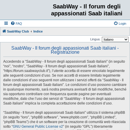
SaabWay - Il forum degli
appassionati Saab italiani
FAQ
Login
SaabWay Club
Indice
Lingua:
SaabWay - Il forum degli appassionati Saab italiani -
Registrazione
Accedendo a “SaabWay - Il forum degli appassionati Saab italiani” (in seguito
“noi”, “nostro”, “SaabWay - Il forum degli appassionati Saab italiani”,
“https://forum.saabwayclub.it”), l’utente accetta di essere vincolato legalmente
alle seguenti condizioni d’uso. Se non accetti di essere limitato legalmente
dalle condizioni d’uso seguenti non utilizzare i servizi offerti da “SaabWay - Il
forum degli appassionati Saab italiani”. Le condizioni d’uso possono cambiare
in qualunque momento, sarà nostra premura avvisarti di tali modifiche, benché
sia opportuno controllare con frequenza queste pagine per eventuali
modifiche, dato che l’uso dei servizi di “SaabWay - Il forum degli appassionati
Saab italiani” implica la completa accettazione delle condizioni d’uso.
“SaabWay - Il forum degli appassionati Saab italiani” utilizza il sistema phpBB
(in seguito “loro”, “phpBB software”, “www.phpbb.com”, “phpBB Limited”,
“phpBB Teams”) che è un software per la creazione di comunità web rilasciata
sotto “
GNU General Public License v2
” (in seguito “GPL”) liberamente