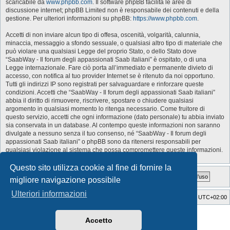
scaricabile da
www.phpbb.com
. Il software phpBB facilita le aree di
discussione internet; phpBB Limited non è responsabile dei contenuti e della
gestione. Per ulteriori informazioni su phpBB:
https://www.phpbb.com
.
Accetti di non inviare alcun tipo di offesa, oscenità, volgarità, calunnia,
minaccia, messaggio a sfondo sessuale, o qualsiasi altro tipo di materiale che
può violare una qualsiasi Legge del proprio Stato, o dello Stato dove
“SaabWay - Il forum degli appassionati Saab italiani” è ospitato, o di una
Legge internazionale. Fare ciò porta all’immediato e permanente divieto di
accesso, con notifica al tuo provider Internet se è ritenuto da noi opportuno.
Tutti gli indirizzi IP sono registrati per salvaguardare e rinforzare queste
condizioni. Accetti che “SaabWay - Il forum degli appassionati Saab italiani”
abbia il diritto di rimuovere, riscrivere, spostare o chiudere qualsiasi
argomento in qualsiasi momento lo ritenga necessario. Come fruitore di
questo servizio, accetti che ogni informazione (dato personale) tu abbia inviato
sia conservata in un database. Al contempo queste informazioni non saranno
divulgate a nessuno senza il tuo consenso, né “SaabWay - Il forum degli
appassionati Saab italiani” o phpBB sono da ritenersi responsabili per
qualsiasi violazione al sistema che possa compromettere queste informazioni.
Questo sito utilizza cookie al fine di fornire la
migliore navigazione possibile
Ulteriori informazioni
SaabWay Club
Indice
Tutti gli orari sono
UTC+02:00
Style Developer by ©
GTA game
Forum.
Accetto
Creato da
phpBB
® Forum Software © phpBB Limited
Traduzione Italiana
phpBB-Italia.it