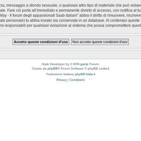
accia, messaggio a sfondo sessuale, o qualsiasi altro tipo di materiale che può viola
le. Fare ciò porta all’immediato e permanente divieto di accesso, con notifica al tuo 
ay - Il forum degli appassionati Saab italiani” abbia il diritto di rimuovere, riscri
(dato personale) tu abbia inviato sia conservata in un database. Al contempo quest
rsi responsabili per qualsiasi violazione al sistema che possa compromettere quest
Style Developer by ©
GTA game
Forum.
Creato da
phpBB
® Forum Software © phpBB Limited
Traduzione Italiana
phpBB-Italia.it
Privacy
|
Condizioni