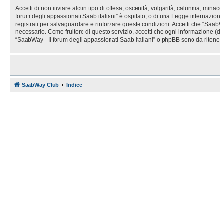
Accetti di non inviare alcun tipo di offesa, oscenità, volgarità, calunnia, min
forum degli appassionati Saab italiani” è ospitato, o di una Legge internaziona
registrati per salvaguardare e rinforzare queste condizioni. Accetti che “SaabW
necessario. Come fruitore di questo servizio, accetti che ogni informazione 
“SaabWay - Il forum degli appassionati Saab italiani” o phpBB sono da ritene
SaabWay Club
Indice