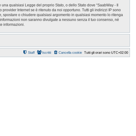
re una qualsiasi Legge del proprio Stato, o dello Stato dove “SaabWay - Il
provider Internet se è ritenuto da noi opportuno. Tutti gli indirizzi IP sono
vere, spostare o chiudere qualsiasi argomento in qualsiasi momento lo ritenga
e informazioni non saranno divulgate a nessuno senza il tuo consenso, né
e informazioni.
Staff
Iscritti
Cancella cookie
Tutti gli orari sono
UTC+02:00