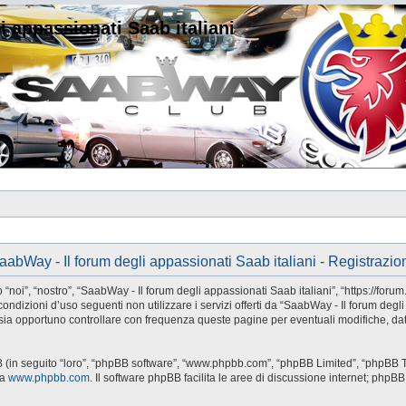
i appassionati Saab italiani
aabWay - Il forum degli appassionati Saab italiani - Registrazio
noi”, “nostro”, “SaabWay - Il forum degli appassionati Saab italiani”, “https://forum
condizioni d’uso seguenti non utilizzare i servizi offerti da “SaabWay - Il forum deg
ia opportuno controllare con frequenza queste pagine per eventuali modifiche, dato
BB (in seguito “loro”, “phpBB software”, “www.phpbb.com”, “phpBB Limited”, “phpBB T
da
www.phpbb.com
. Il software phpBB facilita le aree di discussione internet; phpB